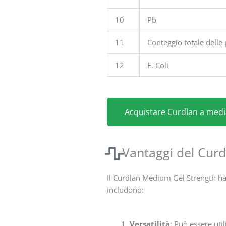
10
Pb
11
Conteggio totale delle 
12
E. Coli
Acquistare Curdlan a media
Vantaggi del Curd
Il Curdlan Medium Gel Strength ha 
includono:
Versatilità
: Può essere uti