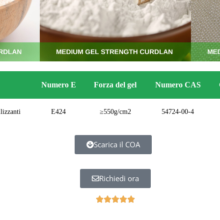
Numero E
Forza del gel
Numero CAS
lizzanti
E424
≥550g/cm2
54724-00-4
Scarica il COA
Richiedi ora
R





a