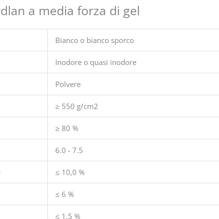
t
dlan a media forza di gel
e
d
5
Bianco o bianco sporco
o
u
Inodore o quasi inodore
t
Polvere
o
f
≥ 550 g/cm2
5
≥ 80 %
6.0 - 7.5
e
≤ 10,0 %
≤ 6 %
≤ 1,5 %