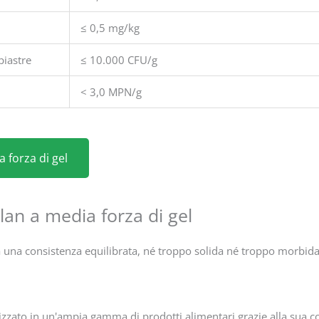
≤ 0,5 mg/kg
piastre
≤ 10.000 CFU/g
< 3,0 MPN/g
 forza di gel
lan a media forza di gel
una consistenza equilibrata, né troppo solida né troppo morbida. 
lizzato in un'ampia gamma di prodotti alimentari grazie alla sua c