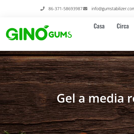
Vai
86-371-58693987
info@gumstabilizer.co
al
contenuto
Casa
Circa
Gel a media 