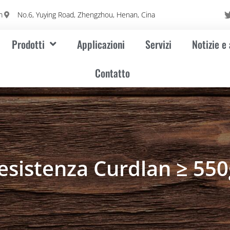
m
No.6, Yuying Road, Zhengzhou, Henan, Cina
Prodotti
Applicazioni
Servizi
Notizie e
Contatto
resistenza Curdlan ≥ 55