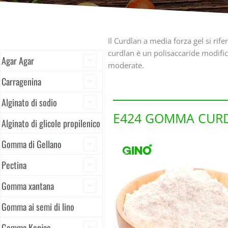
Il Curdlan a media forza gel si rif
curdlan è un polisaccaride modific
Agar Agar
moderate.
Carragenina
Alginato di sodio
E424 GOMMA CURD
Alginato di glicole propilenico
Gomma di Gellano
Pectina
Gomma xantana
Gomma ai semi di lino
Gomma Konjac