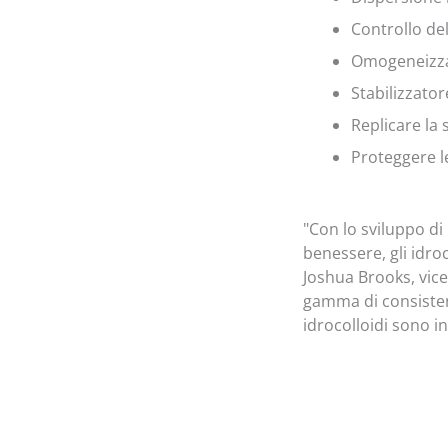
Controllo del
Omogeneizza
Stabilizzator
Replicare la
Proteggere l
"Con lo sviluppo d
benessere, gli idro
Joshua Brooks, vic
gamma di consistenz
idrocolloidi sono i