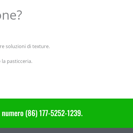
one?
re soluzioni di texture.
 la pasticceria.
 al numero (86) 177-5252-1239.