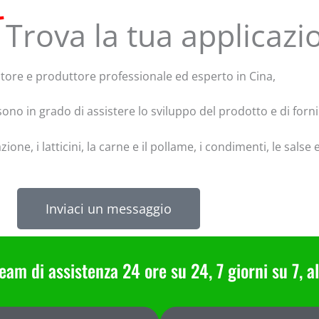
Trova la tua applicazi
tore e produttore professionale ed esperto in Cina,
sono in grado di assistere lo sviluppo del prodotto e di forni
one, i latticini, la carne e il pollame, i condimenti, le salse e
Inviaci un messaggio
eam di assistenza 24 ore su 24, 7 giorni su 7,