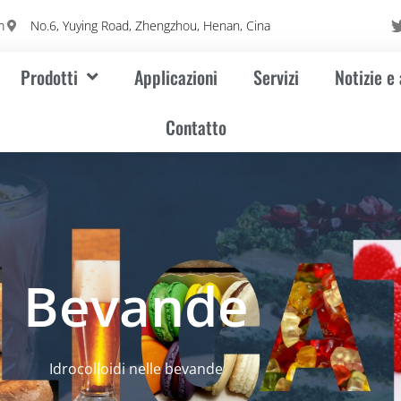
m
No.6, Yuying Road, Zhengzhou, Henan, Cina
Prodotti
Applicazioni
Servizi
Notizie e
Contatto
Bevande
Idrocolloidi nelle bevande