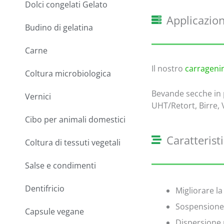
Dolci congelati Gelato
Applicazion
Budino di gelatina
Carne
Il nostro
carrageni
Coltura microbiologica
Bevande secche in p
Vernici
UHT/Retort, Birre, V
Cibo per animali domestici
Caratterist
Coltura di tessuti vegetali
Salse e condimenti
Dentifricio
Migliorare l
Sospensione 
Capsule vegane
Dispersione 