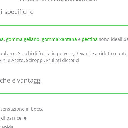
i specifiche
na
,
gomma gellano
,
gomma xantana
e
pectina
sono ideali 
olvere, Succhi di frutta in polvere, Bevande a ridotto con
ini e Aceto, Sciroppi, Frullati dietetici
iche e vantaggi
a sensazione in bocca
di particelle
rapida