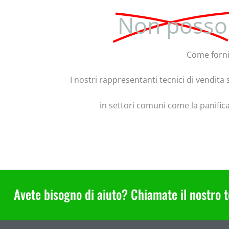
Non posso
Come forni
I nostri rappresentanti tecnici di vendita 
in settori comuni come la panificazi
Avete bisogno di aiuto? Chiamate il nostro t