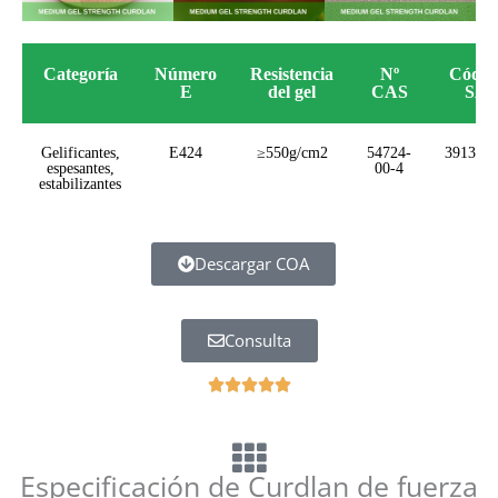
Categoría
Número
Resistencia
Nº
Códig
E
del gel
CAS
SA
Gelificantes,
E424
≥550g/cm2
54724-
391390
espesantes,
00-4
estabilizantes
Descargar COA
Consulta
5





중
5
평
Especificación de Curdlan de fuerza
가