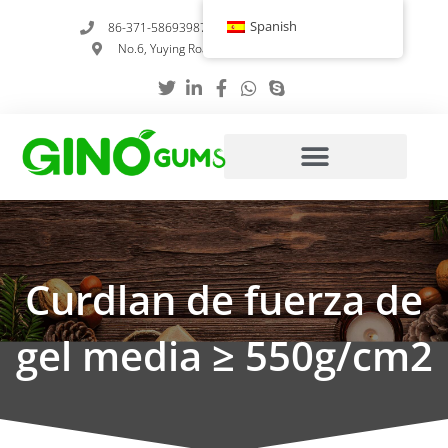
Ir
Spanish
86-371-58693987
info@gumstabilizer.com
al
No.6, Yuying Road, Zhengzhou, Henan, China
contenido
Curdlan de fuerza de
gel media ≥ 550g/cm2