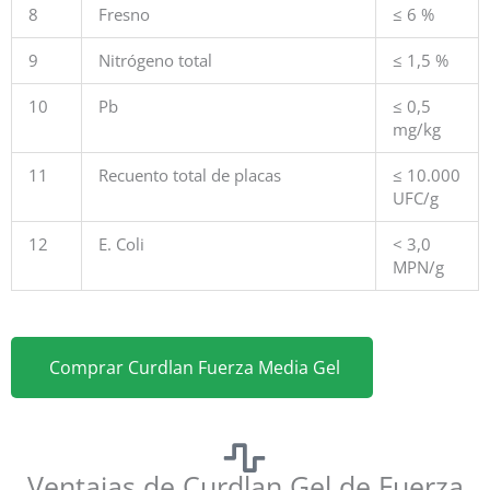
8
Fresno
≤ 6 %
9
Nitrógeno total
≤ 1,5 %
10
Pb
≤ 0,5
mg/kg
11
Recuento total de placas
≤ 10.000
UFC/g
12
E. Coli
< 3,0
MPN/g
Comprar Curdlan Fuerza Media Gel
Ventajas de Curdlan Gel de Fuerza