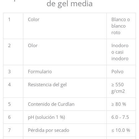
de gel media
1
Color
Blanco o
blanco
roto
2
Olor
Inodoro
o casi
inodoro
3
Formulario
Polvo
4
Resistencia del gel
≥ 550
g/cm2
5
Contenido de Curdlan
≥ 80 %
6
pH (solución 1 %)
6.0 - 7.5
7
Pérdida por secado
≤ 10.0 %