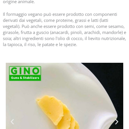
origine animale.
Il formaggio vegano può essere prodotto con componenti
derivati dai vegetali, come proteine, grassi e latti (latti
vegetali). Può anche essere prodotto con semi, come sesamo,
girasole, frutta a guscio (anacardi, pinoli, arachidi, mandorle) e
soia; altri ingredienti sono l'olio di cocco, il lievito nutrizionale,
la tapioca, il riso, le patate e le spezie.