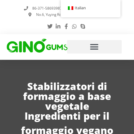
Vai
Italian
86-371-58693987
info@gumstabilizer.com
al
No.6, Yuying Road, Zhengzhou, Henan, Cina
contenuto
Stabilizzatori di
formaggio a base
vegetale
Ingredienti per il
formaggio vegano