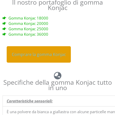
Il nostro portafoglio di gomma
Konjac
Gomma Konjac 18000
Gomma Konjac 20000
Gomma Konjac 25000
Gomma Konjac 36000
Comprare la gomma Konjac
Comprare la gomma Konjac
Specifiche della gomma Konjac tutto
in uno
Caratteristiche sensoriali:
È una polvere da bianca a giallastra con alcune particelle mar