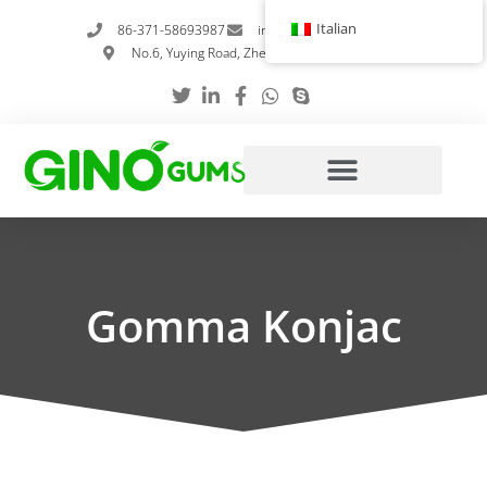
Vai
Italian
86-371-58693987
info@gumstabilizer.com
al
No.6, Yuying Road, Zhengzhou, Henan, Cina
contenuto
Gomma Konjac