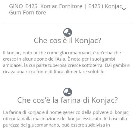
GINO_E425i Konjac Fornitore | E425ii Konjac
ち
Gum Fornitore
5
と
評
価
Che cos'è il Konjac?
し
ま
し
Il konjac, noto anche come glucomannano, è un'erba che
た
cresce in alcune zone dell'Asia. È nota per i suoi gambi
amidacei, la cui parte tuberosa cresce sottoterra. Dai gambi si
ricava una ricca fonte di fibra alimentare solubile.
Che cos'è la farina di Konjac?
La farina di konjac è il nome generico della polvere di konjac,
ottenuta dalla macinazione del konjac essiccato. In base alla
purezza del glucomannano, può essere suddivisa in