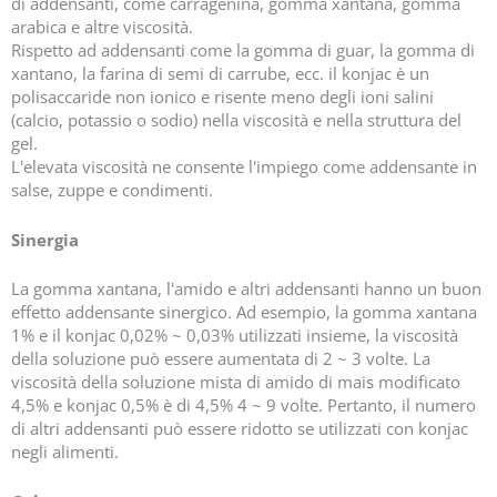
di addensanti, come carragenina, gomma xantana, gomma
arabica e altre viscosità.
Rispetto ad addensanti come la gomma di guar, la gomma di
xantano, la farina di semi di carrube, ecc. il konjac è un
polisaccaride non ionico e risente meno degli ioni salini
(calcio, potassio o sodio) nella viscosità e nella struttura del
gel.
L'elevata viscosità ne consente l'impiego come addensante in
salse, zuppe e condimenti.
Sinergia
La gomma xantana, l'amido e altri addensanti hanno un buon
effetto addensante sinergico. Ad esempio, la gomma xantana
1% e il konjac 0,02% ~ 0,03% utilizzati insieme, la viscosità
della soluzione può essere aumentata di 2 ~ 3 volte. La
viscosità della soluzione mista di amido di mais modificato
4,5% e konjac 0,5% è di 4,5% 4 ~ 9 volte. Pertanto, il numero
di altri addensanti può essere ridotto se utilizzati con konjac
negli alimenti.