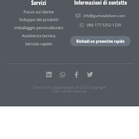
Servizi
Informazioni di contatto
Focus sul cliente
info@gumstabilizer.com
Sviluppo dei prodotti
(86) 177-5252-1239
Imballaggio personalizzato
Assistenza tecnica
Richiedi un preventivo rapido
Servizio rapido
Linkedin
Whatsapp
Facebook-
Twitter
f
Gino Gums Stabilizzatori © 2025 Copyright
Tutti i diritti riservati
Informativa sulla privacy
|
Termini di servizio
|
Mappa del sito