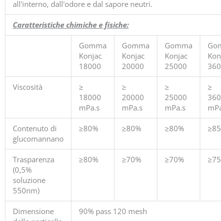
all'interno, dall'odore e dal sapore neutri.
Caratteristiche chimiche e fisiche:
Gomma
Gomma
Gomma
Go
Konjac
Konjac
Konjac
Kon
18000
20000
25000
360
Viscosità
≥
≥
≥
≥
18000
20000
25000
360
mPa.s
mPa.s
mPa.s
mPa
Contenuto di
≥80%
≥80%
≥80%
≥8
glucomannano
Trasparenza
≥80%
≥70%
≥70%
≥7
(0,5%
soluzione
550nm)
Dimensione
90% pass 120 mesh