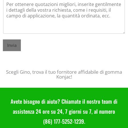
Invia
E425 Konjac Gum Supplier | Il vostro miglior fornitore di Konjac in Cina
Scegli Gino, trova il tuo fornitore affidabile di gomma
Konjac!
Avete bisogno di aiuto? Chiamate il nostro team di
assistenza 24 ore su 24, 7 giorni su 7, al numero
(86) 177-5252-1239.