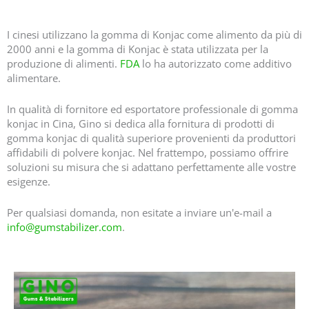
E425 Konjac Gum Supplier | Il vostro miglior fornitore di Konjac in Cina
I cinesi utilizzano la gomma di Konjac come alimento da più di
2000 anni e la gomma di Konjac è stata utilizzata per la
produzione di alimenti.
FDA
lo ha autorizzato come additivo
alimentare.
In qualità di fornitore ed esportatore professionale di gomma
konjac in Cina, Gino si dedica alla fornitura di prodotti di
gomma konjac di qualità superiore provenienti da produttori
affidabili di polvere konjac. Nel frattempo, possiamo offrire
soluzioni su misura che si adattano perfettamente alle vostre
esigenze.
Per qualsiasi domanda, non esitate a inviare un'e-mail a
info@gumstabilizer.com
.