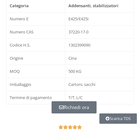
Categoria
Addensanti, stabilizzatori
Numero E
E425/E425i
Numero CAS
37220-17-0
Codice H.S.
1302399090
Origine
Cina
MOQ
500 KG
Imballaggio
Cartoni, sacchi
Termine di pagamento
T/T, L/C
Richiedi ora
Scarica TDS
5





の
う