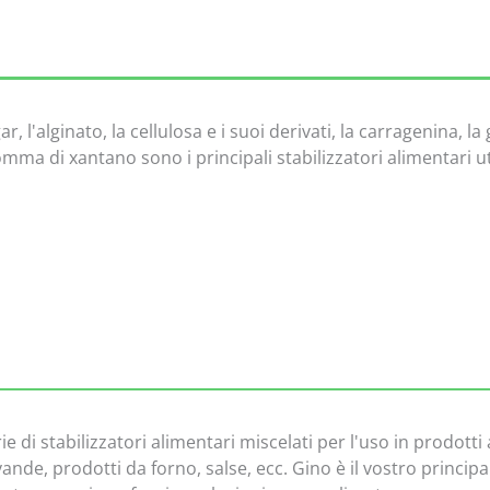
o
t
é
5
s
ar, l'alginato, la cellulosa e i suoi derivati, la carragenina, l
u
omma di xantano sono i principali stabilizzatori alimentari ut
r
5
di stabilizzatori alimentari miscelati per l'uso in prodotti a 
de, prodotti da forno, salse, ecc. Gino è il vostro principale