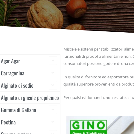
Miscele e sistemi per stabilizzatori alim
funzionali di prodotti alimentari e non.
Agar Agar
consumatori possono godere di una certa
Carragenina
In qualità di fornitore ed esportatore pro
qualità superiore provenienti da produtto
Alginato di sodio
Alginato di glicole propilenico
Per qualsiasi domanda, non esitate a in
Gomma di Gellano
Pectina