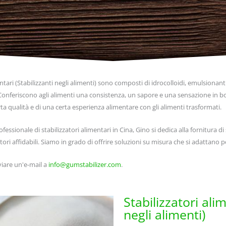
entari
(Stabilizzanti negli alimenti)
sono composti di idrocolloidi, emulsionanti
 Conferiscono agli alimenti una consistenza, un sapore e una sensazione in bo
 qualità e di una certa esperienza alimentare con gli alimenti trasformati.
fessionale di stabilizzatori alimentari in Cina, Gino si dedica alla fornitura di 
ri affidabili. Siamo in grado di offrire soluzioni su misura che si adattano 
viare un'e-mail a
info@gumstabilizer.com
.
Stabilizzatori alim
negli alimenti)