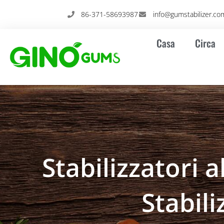
Vai
86-371-58693987
info@gumstabilizer.co
al
contenuto
Casa
Circa
Stabilizzatori 
Stabili