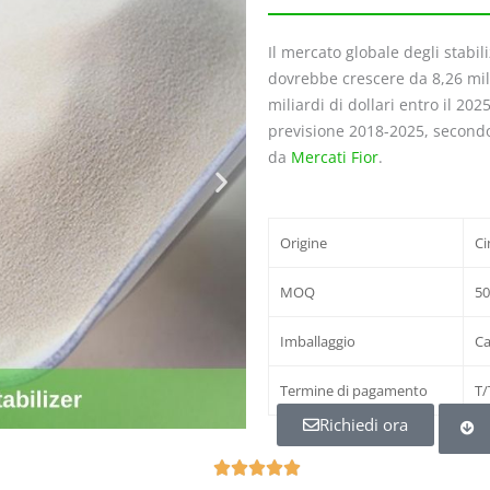
Il mercato globale degli stabil
dovrebbe crescere da 8,26 mili
miliardi di dollari entro il 2
previsione 2018-2025, secondo
da
Mercati Fior
.
Origine
Ci
MOQ
50
Imballaggio
Ca
Termine di pagamento
T/
Richiedi ora
N




