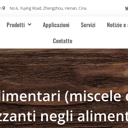
m
No.6, Yuying Road, Zhengzhou, Henan, Cina
Prodotti
Applicazioni
Servizi
Notizie e
Contatto
alimentari (miscele 
zzanti negli aliment