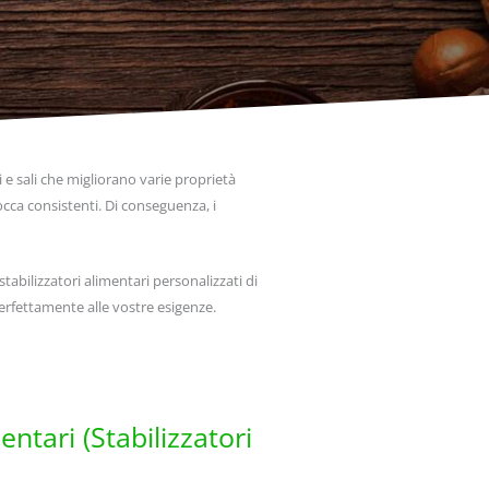
 e sali che migliorano varie proprietà
cca consistenti. Di conseguenza, i
stabilizzatori alimentari personalizzati di
perfettamente alle vostre esigenze.
entari (Stabilizzatori