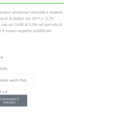
izzatori alimentari (miscele e sistemi)
ardi di dollari nel 2017 a 12,70
025 con un CAGR di 5,5% nel periodo di
 il nuovo rapporto pubblicato
na
0 KG
rtoni, sacchi, fusti
T, L/C
Conoscere il
mercato