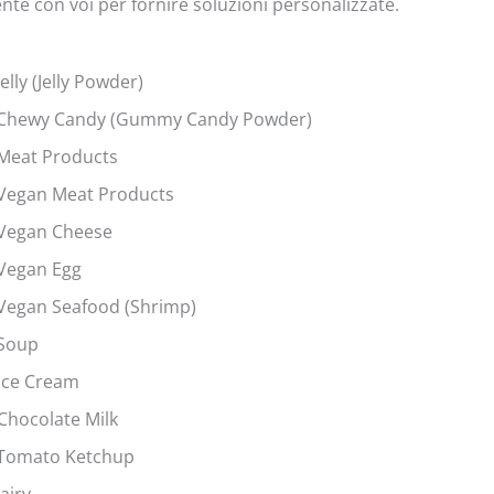
nte con voi per fornire soluzioni personalizzate.
elly (Jelly Powder)
or Chewy Candy (Gummy Candy Powder)
r Meat Products
r Vegan Meat Products
r Vegan Cheese
 Vegan Egg
r Vegan Seafood (Shrimp)
 Soup
 Ice Cream
 Chocolate Milk
r Tomato Ketchup
airy