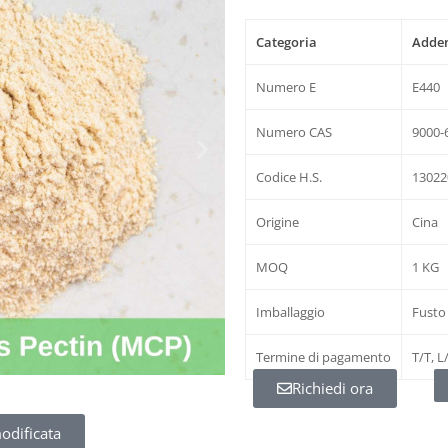
Categoria
Adden
Numero E
E440
Numero CAS
9000-
Codice H.S.
13022
Origine
Cina
MOQ
1 KG
Imballaggio
Fusto
Termine di pagamento
T/T, L
Richiedi ora
odificata