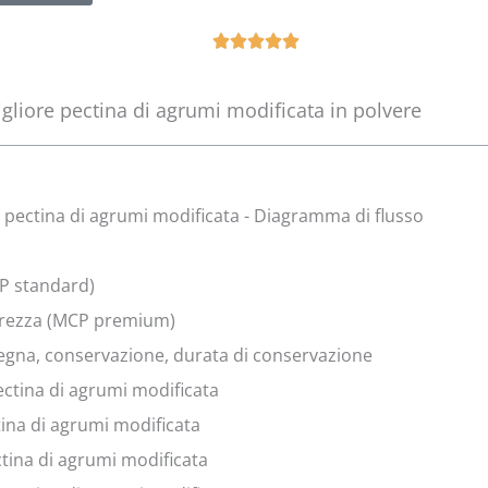
N





o
t
igliore pectina di agrumi modificata in polvere
é
5
s
u
 pectina di agrumi modificata - Diagramma di flusso
r
5
P standard)
urezza (MCP premium)
segna, conservazione, durata di conservazione
pectina di agrumi modificata
ctina di agrumi modificata
ctina di agrumi modificata