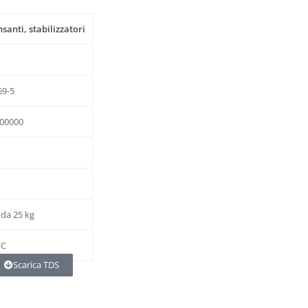
santi, stabilizzatori
69-5
00000
 da 25 kg
/C
Scarica TDS