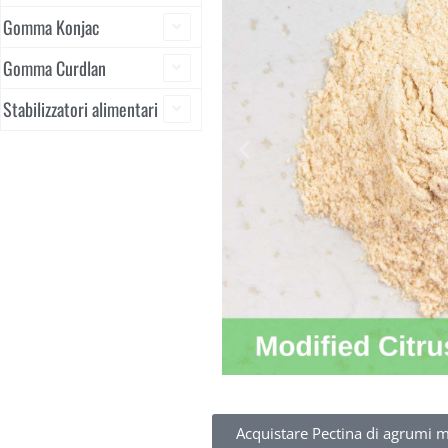
Gomma Konjac
Gomma Curdlan
Stabilizzatori alimentari
Acquistare Pectina di agrumi m