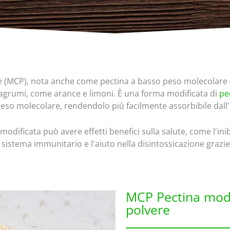
re (MCP), nota anche come pectina a basso peso molecolare 
i agrumi, come arance e limoni. È una forma modificata di
pe
peso molecolare, rendendolo più facilmente assorbibile dal
modificata può avere effetti benefici sulla salute, come l'inib
l sistema immunitario e l'aiuto nella disintossicazione grazie
MCP Pectina modi
polvere