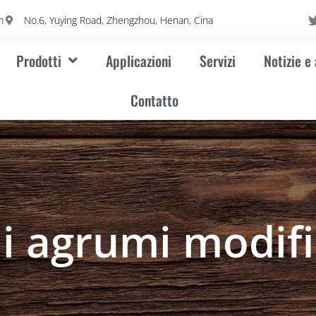
m
No.6, Yuying Road, Zhengzhou, Henan, Cina
Prodotti
Applicazioni
Servizi
Notizie e
Contatto
di agrumi modif