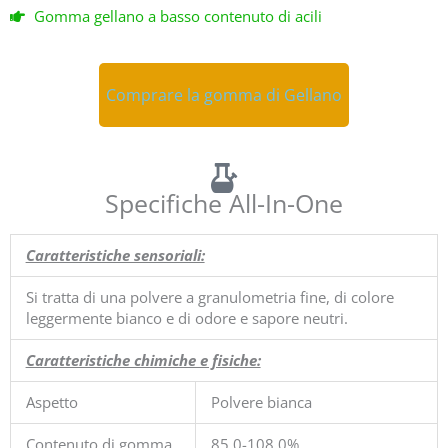
Gomma gellano a basso contenuto di acili
Comprare la gomma di Gellano
Comprare la gomma di Gellano
Specifiche All-In-One
Caratteristiche sensoriali:
Si tratta di una polvere a granulometria fine, di colore
leggermente bianco e di odore e sapore neutri.
Caratteristiche chimiche e fisiche:
Aspetto
Polvere bianca
Contenuto di gomma
85.0-108.0%