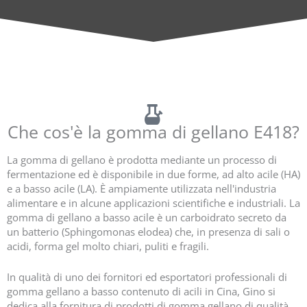
Best-selling E418 Low Acyl Gellan Gum- Gellan Gum fornitori in Cina
Che cos'è la gomma di gellano E418?
La gomma di gellano è prodotta mediante un processo di
fermentazione ed è disponibile in due forme, ad alto acile (HA)
e a basso acile (LA). È ampiamente utilizzata nell'industria
alimentare e in alcune applicazioni scientifiche e industriali. La
gomma di gellano a basso acile è un carboidrato secreto da
un batterio (Sphingomonas elodea) che, in presenza di sali o
acidi, forma gel molto chiari, puliti e fragili.
In qualità di uno dei fornitori ed esportatori professionali di
gomma gellano a basso contenuto di acili in Cina, Gino si
dedica alla fornitura di prodotti di gomma gellano di qualità