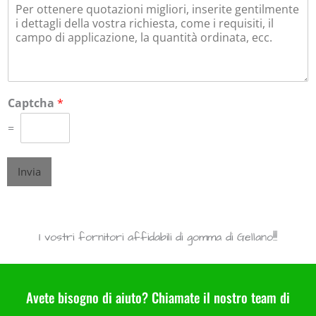
Captcha
*
=
Invia
Best-selling E418 Low Acyl Gellan Gum- Gellan Gum fornitori in Cina
I vostri fornitori affidabili di gomma di Gellano!!!
Avete bisogno di aiuto? Chiamate il nostro team di