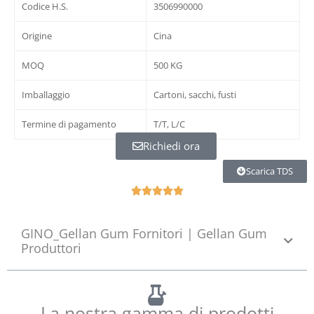
Codice H.S.
3506990000
Origine
Cina
MOQ
500 KG
Imballaggio
Cartoni, sacchi, fusti
Termine di pagamento
T/T, L/C
Richiedi ora
Scarica TDS
N





o
t
GINO_Gellan Gum Fornitori | Gellan Gum
é
Produttori
5
s
u
r
La nostra gamma di prodotti
5