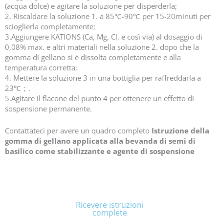
(acqua dolce) e agitare la soluzione per disperderla;
2. Riscaldare la soluzione 1. a 85℃-90℃ per 15-20minuti per
scioglierla completamente;
3.Aggiungere KATIONS (Ca, Mg, Cl, e così via) al dosaggio di
0,08% max. e altri materiali nella soluzione 2. dopo che la
gomma di gellano si è dissolta completamente e alla
temperatura corretta;
4. Mettere la soluzione 3 in una bottiglia per raffreddarla a
23℃；.
5.Agitare il flacone del punto 4 per ottenere un effetto di
sospensione permanente.
Contattateci per avere un quadro completo
Istruzione della
gomma di gellano applicata alla bevanda di semi di
basilico come stabilizzante e agente di sospensione
Ricevere istruzioni
Ricevere istruzioni
complete
complete