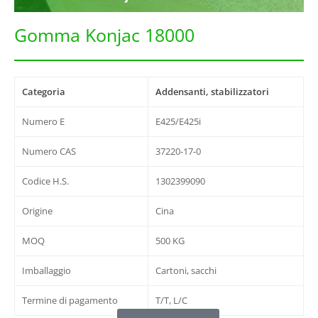
Gomma Konjac 18000
Categoria
Addensanti, stabilizzatori
Numero E
E425/E425i
Numero CAS
37220-17-0
Codice H.S.
1302399090
Origine
Cina
MOQ
500 KG
Imballaggio
Cartoni, sacchi
Termine di pagamento
T/T, L/C