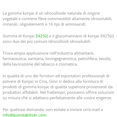
Il vostro migliore 18000 Konjac polvere fornitori produttori in Cina
La gomma konjac è un idrocolloide naturale di origine
vegetale e contiene fibre commestibili altamente idrosolubili,
minerali, oligoelementi e 16 tipi di aminoacidi.
Gomma di Konjac
E425(i)
e il glucomannano di konjac E425(ii)
sono due dei più comuni idrocolloidi idrosolubili.
Trova ampia applicazione nell'industria alimentare,
farmaceutica, sanitaria, bioingegneristica, petrolifera, tessile,
della lavorazione del tabacco e cosmetica.
In qualità di uno dei fornitori ed esportatori professionali di
polvere di Konjac in Cina, Gino si dedica alla fornitura di
prodotti di gomma konjac di qualità superiore provenienti da
produttori affidabili. Nel frattempo, possiamo offrire soluzioni
su misura che si adattano perfettamente alle vostre esigenze.
Per qualsiasi domanda, non esitate a inviare un'e-mail a
info@gumstabilizer.com
.