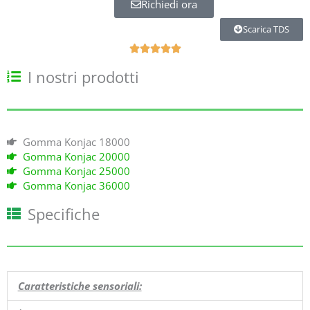
Richiedi ora
Scarica TDS
B





e
I nostri prodotti
w
e
r
t
e
Gomma Konjac 18000
t
Gomma Konjac 20000
m
Gomma Konjac 25000
i
Gomma Konjac 36000
t
5
Specifiche
v
o
n
5
Caratteristiche sensoriali: