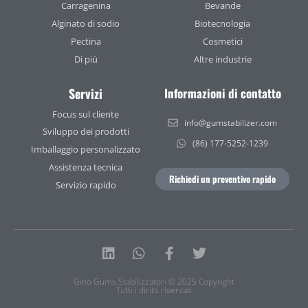
Carragenina
Bevande
Alginato di sodio
Biotecnologia
Pectina
Cosmetici
Di più
Altre industrie
Servizi
Informazioni di contatto
Focus sul cliente
info@gumstabilizer.com
Sviluppo dei prodotti
(86) 177-5252-1239
Imballaggio personalizzato
Assistenza tecnica
Richiedi un preventivo rapido
Servizio rapido
Linkedin
Whatsapp
Facebook-
Twitter
f
Gino Gums Stabilizzatori © 2025 Copyright
Tutti i diritti riservati