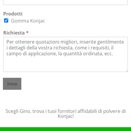
Prodotti
Gomma Konjac
Richiesta
*
Invia
Il vostro migliore 18000 Konjac polvere fornitori produttori in Cina
Scegli Gino, trova i tuoi fornitori affidabili di polvere di
Konjac!