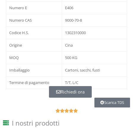
Numero E
E406
Numero CAS
9000-70-8
Codice H.S.
1302310000
Origine
Cina
MOQ
500 KG
Imballaggio
Cartoni, sacchi, fusti
Termine di pagamento
T/T, L/C
Richiedi ora
Scarica TDS
5





の
I nostri prodotti
う
ち