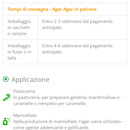
Tempi di consegna - Agar Agar in polvere
Imballaggio
Entro 2-3 settimane dal pagamento
in sacchetti
anticipato
o cartone
Imballaggio
Entro 4-6 settimane dal pagamento
in fusto o in
anticipato
latta
Applicazione
Pasticceria:
In pasticceria, per preparare gelatine, marshmallow e
caramelle o riempitivi per caramelle.
Marmellata:
Nella produzione di marmellate, l'agar viene utilizzato
come agente addensante e gelificante.