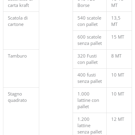
carta kraft
Borse
MT
Scatola di
540 scatole
13,5
cartone
con pallet
MT
600 scatole
15 MT
senza pallet
Tamburo
320 Fusti
8 MT
con pallet
400 fusti
10 MT
senza pallet
Stagno
1.000
10 MT
quadrato
lattine con
pallet
1.200
12 MT
lattine
senza pallet