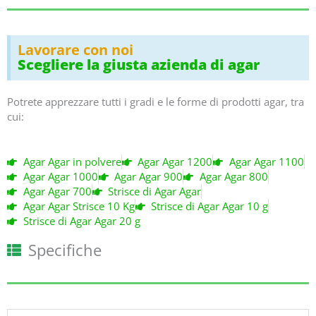
5
と
評
Lavorare con noi
価
Scegliere la giusta azienda di agar
し
ま
し
Potrete apprezzare tutti i gradi e le forme di prodotti agar, tra
た
cui:
Agar Agar in polvere
Agar Agar 1200
Agar Agar 1100
Agar Agar 1000
Agar Agar 900
Agar Agar 800
Agar Agar 700
Strisce di Agar Agar
Agar Agar Strisce 10 Kg
Strisce di Agar Agar 10 g
Strisce di Agar Agar 20 g
Specifiche