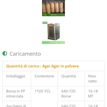
Caricamento
Quantità di carico - Agar Agar in polvere
Imballaggio
Contenitore
Quantità
Peso
netto
Borsa in PP
1*20' FCL
640-720
16-18
intrecciata
Borse
MT
Sacchetto di
640-720
16-18