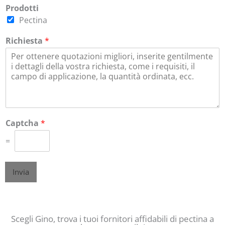
Prodotti
Pectina
Richiesta
*
Captcha
*
=
Invia
Migliore pectina di agrumi E440 LMA - Pectina a basso metossile fornitori in Cina
Scegli Gino, trova i tuoi fornitori affidabili di pectina a