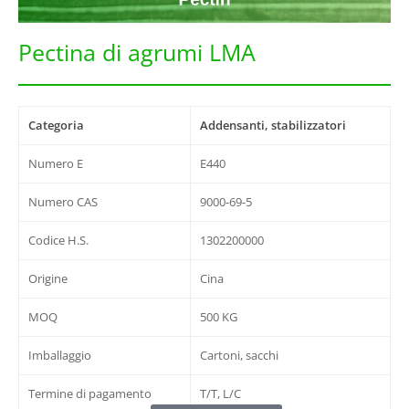
Pectina di agrumi LMA
Categoria
Addensanti, stabilizzatori
Numero E
E440
Numero CAS
9000-69-5
Codice H.S.
1302200000
Origine
Cina
MOQ
500 KG
Imballaggio
Cartoni, sacchi
Termine di pagamento
T/T, L/C