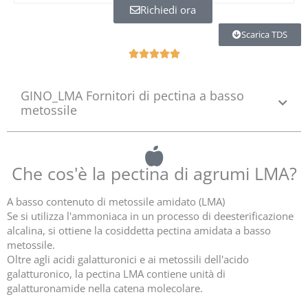
Richiedi ora
Scarica TDS
O





c
e
GINO_LMA Fornitori di pectina a basso
n
metossile
a
5
z
5
Che cos'è la pectina di agrumi LMA?
A basso contenuto di metossile amidato (LMA)
Se si utilizza l'ammoniaca in un processo di deesterificazione
alcalina, si ottiene la cosiddetta pectina amidata a basso
metossile.
Oltre agli acidi galatturonici e ai metossili dell'acido
galatturonico, la pectina LMA contiene unità di
galatturonamide nella catena molecolare.