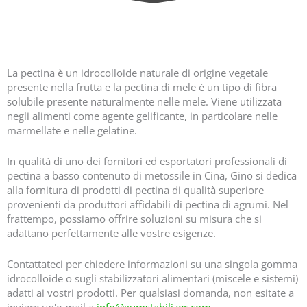
Migliore pectina di agrumi E440 LMA - Pectina a basso metossile fornitori in Cina
La pectina è un idrocolloide naturale di origine vegetale
presente nella frutta e la pectina di mele è un tipo di fibra
solubile presente naturalmente nelle mele. Viene utilizzata
negli alimenti come agente gelificante, in particolare nelle
marmellate e nelle gelatine.
In qualità di uno dei fornitori ed esportatori professionali di
pectina a basso contenuto di metossile in Cina, Gino si dedica
alla fornitura di prodotti di pectina di qualità superiore
provenienti da produttori affidabili di pectina di agrumi. Nel
frattempo, possiamo offrire soluzioni su misura che si
adattano perfettamente alle vostre esigenze.
Contattateci per chiedere informazioni su una singola gomma
idrocolloide o sugli stabilizzatori alimentari (miscele e sistemi)
adatti ai vostri prodotti. Per qualsiasi domanda, non esitate a