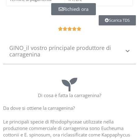
Richiedi ora
Scarica TDS
5





/
5
GINO_il vostro principale produttore di
ü
carragenina
z
e
r
i
n
d
e
Di cosa è fatta la carragenina?
n
d
Da dove si ottiene la carragenina?
e
ğ
Le principali specie di Rhodophyceae utilizzate nella
e
produzione commerciale di carragenina sono Eucheuma
r
cottonii e E. spinosum, ora riclassificate come Kappaphycus