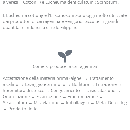
l
alverezii (`Cottonii') e Eucheuma denticulatum (`Spinosum').
e
n
L'Eucheuma cottony e l'E. spinosum sono oggi molto utilizzate
d
dai produttori di carragenina e vengono raccolte in grandi
i
quantità in Indonesia e nelle Filippine.
r
i
l
d
i
Come si produce la carragenina?
Accettazione della materia prima (alghe) → Trattamento
alcalino → Lavaggio e ammollo → Bollitura → Filtrazione →
Spremitura di strisce → Congelamento → Disidratazione →
Granulazione → Essiccazione → Frantumazione →
Setacciatura → Miscelazione → Imballaggio → Metal Detecting
→ Prodotto finito