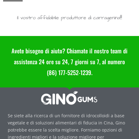
Il vostro affidabile produttore di carragenina!!!
Desideriamo che Gino possa essere il vostro sincero fornitore di carragenina, produttori di carragenina in Cina!
Avete bisogno di aiuto? Chiamate il nostro team di
assistenza 24 ore su 24, 7 giorni su 7, al numero
(86) 177-5252-1239.
Se siete alla ricerca di un fornitore di idrocolloidi a base
vegetale e di soluzioni alimentari di fiducia in Cina, Gino
potrebbe essere la scelta migliore. Forniamo opzioni di
ingredienti migliori e la soluzione migliore per