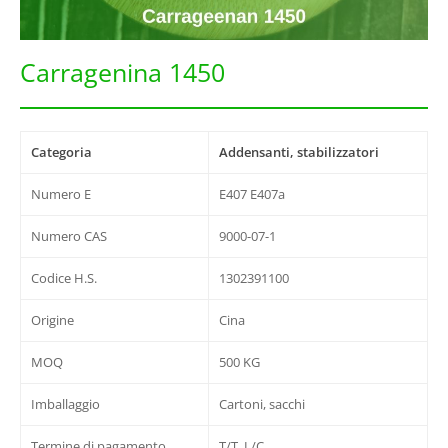
Carragenina 1450
Categoria
Addensanti, stabilizzatori
Numero E
E407 E407a
Numero CAS
9000-07-1
Codice H.S.
1302391100
Origine
Cina
MOQ
500 KG
Imballaggio
Cartoni, sacchi
Termine di pagamento
T/T, L/C