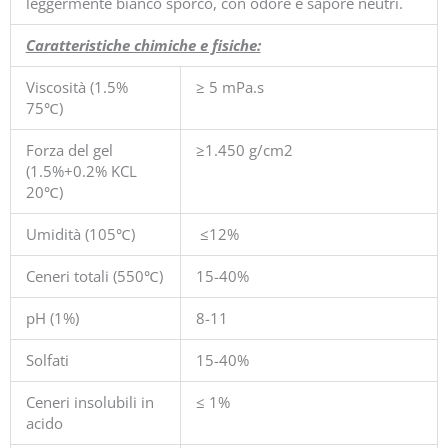
leggermente bianco sporco, con odore e sapore neutri.
Caratteristiche chimiche e fisiche:
Viscosità (1.5%
≥ 5 mPa.s
75℃)
Forza del gel
≥1.450 g/cm2
(1.5%+0.2% KCL
20℃)
Umidità (105℃)
≤12%
Ceneri totali (550℃)
15-40%
pH (1%)
8-11
Solfati
15-40%
Ceneri insolubili in
≤ 1%
acido