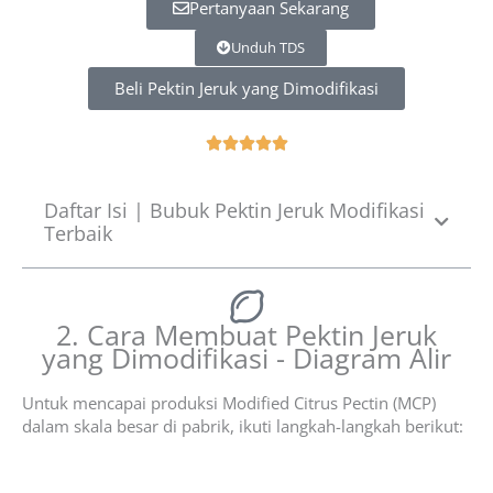
Pertanyaan Sekarang
Unduh TDS
Beli Pektin Jeruk yang Dimodifikasi
R





a
t
Daftar Isi | Bubuk Pektin Jeruk Modifikasi
e
Terbaik
d
5
o
u
2. Cara Membuat Pektin Jeruk
t
yang Dimodifikasi - Diagram Alir
o
f
5
Untuk mencapai produksi Modified Citrus Pectin (MCP)
dalam skala besar di pabrik, ikuti langkah-langkah berikut: