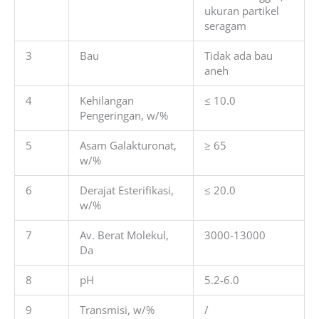
ukuran partikel
seragam
3
Bau
Tidak ada bau
aneh
4
Kehilangan
≤ 10.0
Pengeringan, w/%
5
Asam Galakturonat,
≥ 65
w/%
6
Derajat Esterifikasi,
≤ 20.0
w/%
7
Av. Berat Molekul,
3000-13000
Da
8
pH
5.2-6.0
9
Transmisi, w/%
/