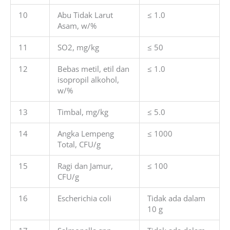
10
Abu Tidak Larut
≤ 1.0
Asam, w/%
11
SO2, mg/kg
≤ 50
12
Bebas metil, etil dan
≤ 1.0
isopropil alkohol,
w/%
13
Timbal, mg/kg
≤ 5.0
14
Angka Lempeng
≤ 1000
Total, CFU/g
15
Ragi dan Jamur,
≤ 100
CFU/g
16
Escherichia coli
Tidak ada dalam
10 g