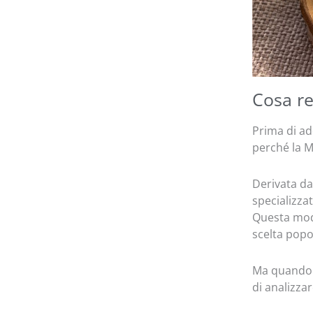
Cosa re
Prima di ad
perché la M
Derivata da
specializza
Questa modi
scelta popol
Ma quando si
di analizza