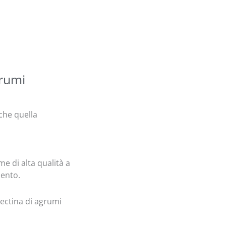
grumi
che quella
me di alta qualità a
mento.
pectina di agrumi