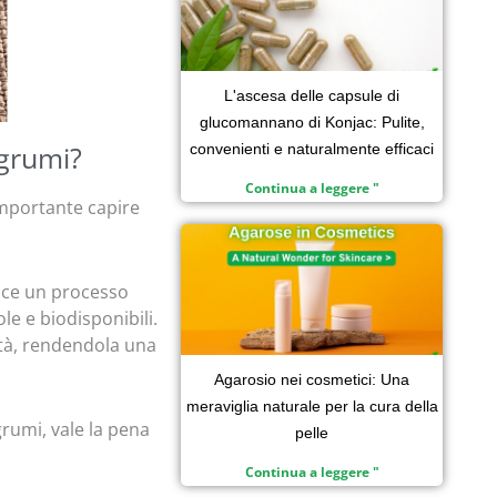
L'ascesa delle capsule di
glucomannano di Konjac: Pulite,
agrumi?
convenienti e naturalmente efficaci
Continua a leggere "
 importante capire
isce un processo
e e biodisponibili.
ità, rendendola una
Agarosio nei cosmetici: Una
meraviglia naturale per la cura della
grumi, vale la pena
pelle
Continua a leggere "