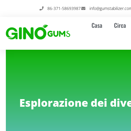
Vai
86-371-58693987
info@gumstabilizer.co
al
contenuto
Casa
Circa
Esplorazione dei dive