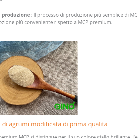
i produzione
: Il processo di produzione più semplice di M
pzione più conveniente rispetto a MCP premium.
a di agrumi modificata di prima qualità
Premium MCP si distingue per il suo colore giallo brillante, l'