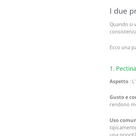
I due p
Quando si va
consistenza
Ecco una pa
1. Pectin
Aspetto
: 
Gusto e co
rendono me
Uso comu
tipicamente
una priorità