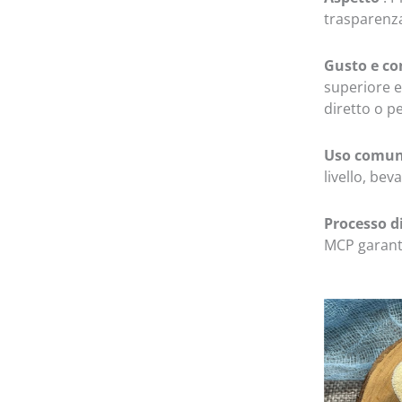
trasparenza
Gusto e co
superiore e
diretto o pe
Uso comu
livello, be
Processo d
MCP garant