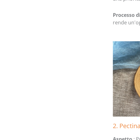
Processo d
rende un'o
2. Pectin
Aspetto
: 