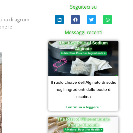
Seguiteci su
L
F
T
W
ctina di agrumi
i
a
w
h
n
c
i
a
one le
k
e
t
t
Messaggi recenti
e
b
t
s
d
o
e
a
i
Pagina
Pagina
o
Pagina
r
Pagina
p
n
k
p
Il ruolo chiave dell'Alginato di sodio
negli ingredienti delle buste di
nicotina
Continua a leggere "