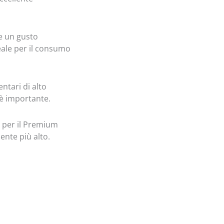
re un gusto
eale per il consumo
ntari di alto
 è importante.
e per il Premium
nte più alto.