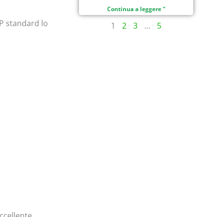
Continua a leggere "
CP standard lo
1
2
3
...
5
eccellente