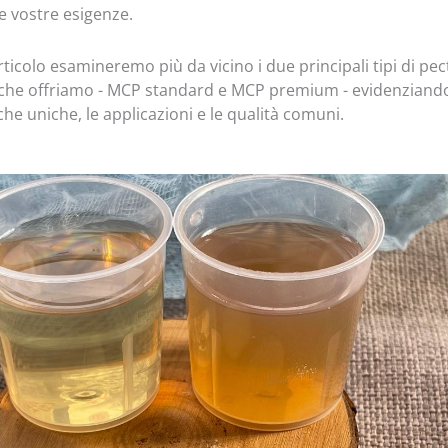
le vostre esigenze.
rticolo esamineremo più da vicino i due principali tipi di pe
 che offriamo - MCP standard e MCP premium - evidenziand
che uniche, le applicazioni e le qualità comuni.