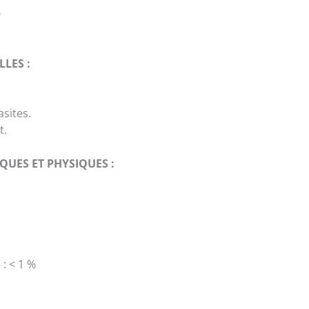
%
LES :
sites.
t.
QUES ET PHYSIQUES :
: < 1 %