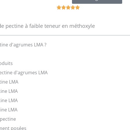
O





c
e
 pectine à faible teneur en méthoxyle
n
a
5
ctine d'agrumes LMA ?
z
5
oduits
 pectine d'agrumes LMA
ctine LMA
tine LMA
tine LMA
ctine LMA
 pectine
ment posées