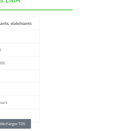
sants, stabilisants
5
000
 sacs
élécharger TDS