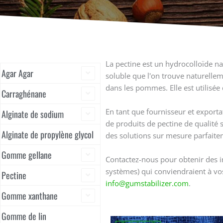
Best E440 LMA Citrus Pectin - Low Methoxyl Pectin Suppliers in China (Pectine d'agrumes à faible teneur en méthoxyle)
La pectine est un hydrocolloïde nat
Agar Agar
soluble que l'on trouve naturelle
dans les pommes. Elle est utilisée 
Carraghénane
En tant que fournisseur et exporta
Alginate de sodium
de produits de pectine de qualité
Alginate de propylène glycol
des solutions sur mesure parfaite
Gomme gellane
Contactez-nous pour obtenir des i
systèmes) qui conviendraient à vos
Pectine
info@gumstabilizer.com
.
Gomme xanthane
Gomme de lin