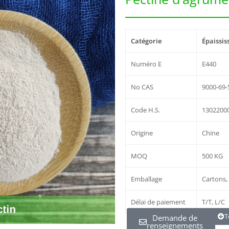
Catégorie
Épaissis
Numéro E
E440
No CAS
9000-69-
Code H.S.
1302200
Origine
Chine
MOQ
500 KG
Emballage
Cartons,
Délai de paiement
T/T, L/C
T
Demande de
renseignements