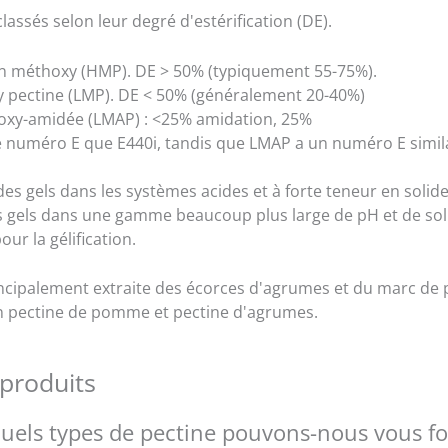
 classés selon leur degré d'estérification (DE).
en méthoxy (HMP). DE > 50% (typiquement 55-75%).
y pectine (LMP). DE < 50% (généralement 20-40%)
oxy-amidée (LMAP) : <25% amidation, 25%
numéro E que E440i, tandis que LMAP a un numéro E similai
des gels dans les systèmes acides et à forte teneur en solide
es gels dans une gamme beaucoup plus large de pH et de soli
ur la gélification.
incipalement extraite des écorces d'agrumes et du marc de
 en pectine de pomme et pectine d'agrumes.
produits
uels types de pectine pouvons-nous vous fo