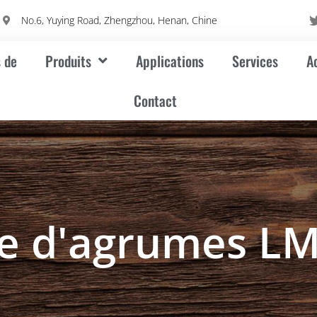
m
No.6, Yuying Road, Zhengzhou, Henan, Chine
 de
Produits
Applications
Services
A
Contact
ne d'agrumes L