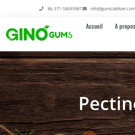
Skip
86-371-58693987
info@gumstabilizer.co
to
content
Accueil
A propos
Pecti