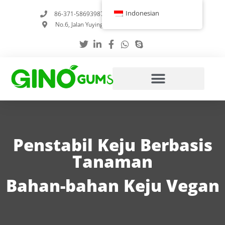
Loncat
Indonesian
86-371-58693987
info@gumstabilizer.com
ke
No.6, Jalan Yuying, Zhengzhou, Henan, Tiongkok
konten
Penstabil Keju Berbasis
Tanaman
Bahan-bahan Keju Vegan