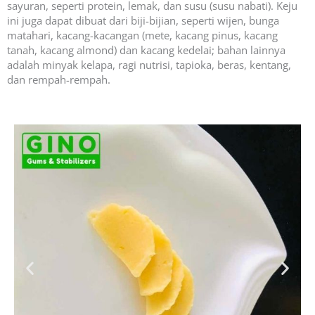
sayuran, seperti protein, lemak, dan susu (susu nabati). Keju
ini juga dapat dibuat dari biji-bijian, seperti wijen, bunga
matahari, kacang-kacangan (mete, kacang pinus, kacang
tanah, kacang almond) dan kacang kedelai; bahan lainnya
adalah minyak kelapa, ragi nutrisi, tapioka, beras, kentang,
dan rempah-rempah.