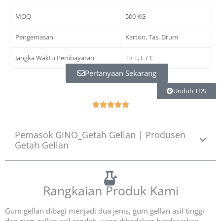
MOQ
500 KG
Pengemasan
Karton, Tas, Drum
Jangka Waktu Pembayaran
T / T, L / C
Pertanyaan Sekarang
Unduh TDS
N





o
t
Pemasok GINO_Getah Gellan | Produsen
é
Getah Gellan
5
s
u
r
Rangkaian Produk Kami
5
Gum gellan dibagi menjadi dua jenis, gum gellan asil tinggi
dan gum gellan asil rendah, yang dibedakan berdasarkan