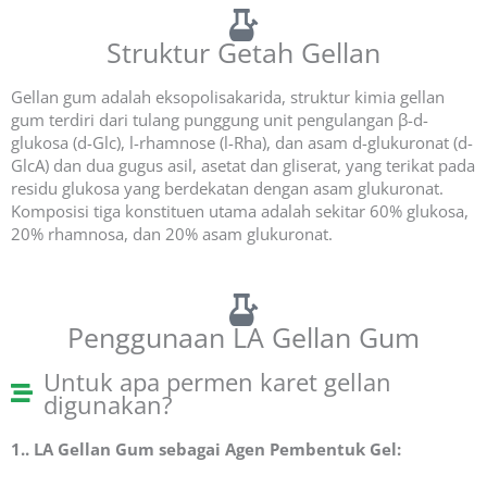
Struktur Getah Gellan
Gellan gum adalah eksopolisakarida, struktur kimia gellan
gum terdiri dari tulang punggung unit pengulangan β-
d
-
glukosa (
d
-Glc),
l
-rhamnose (
l
-Rha), dan asam d-glukuronat (
d
-
GlcA) dan dua gugus asil, asetat dan gliserat, yang terikat pada
residu glukosa yang berdekatan dengan asam glukuronat.
Komposisi tiga konstituen utama adalah sekitar 60% glukosa,
20% rhamnosa, dan 20% asam glukuronat.
Penggunaan LA Gellan Gum
Untuk apa permen karet gellan
digunakan?
1.. LA Gellan Gum sebagai Agen Pembentuk Gel: