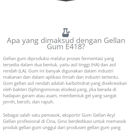
E418 Getah Gellan Asil Rendah E418 Terlaris- Pemasok Getah Gellan di Cina
Apa yang dimaksud dengan Gellan
Gum E418?
Gellan gum diproduksi melalui proses fermentasi yang
tersedia dalam dua bentuk, yaitu asil tinggi (HA) dan asil
rendah (LA). Gum ini banyak digunakan dalam industri
makanan dan dalam aplikasi ilmiah dan industri tertentu.
Gom gellan asil rendah adalah karbohidrat yang disekresikan
oleh bakteri (Sphingomonas elodea) yang, jika berada di
hadapan garam atau asam, membentuk gel yang sangat
jernih, bersih, dan rapuh.
Sebagai salah satu pemasok, eksportir Gum Gellan Acyl
Gellan profesional di Cina, Gino berdedikasi untuk memasok
produk gellan gum unggul dari produsen gellan gum yang