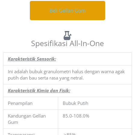
Beli Gellan Gum
Beli Gellan Gum
Spesifikasi All-In-One
Karakteristik Sensorik:
Ini adalah bubuk granulometri halus dengan warna agak
putih dan bau serta rasa yang netral.
Karakteristik Kimia dan Fisik:
Penampilan
Bubuk Putih
Kandungan Gellan
85.0-108.0%
Gum
Transparansi
≥85%