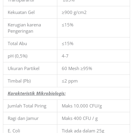
Kekuatan Gel
≥900 g/cm2
Kerugian karena
≤15%
Pengeringan
Total Abu
≤15%
pH (0,5%)
4-7
Ukuran Partikel
60 Mesh ≥95%
Timbal (Pb)
≤2 ppm
Karakteristik Mikrobiologis:
Jumlah Total Piring
Maks 10.000 CFU/g
Ragi dan Jamur
Maks 400 CFU / g
E. Coli
Tidak ada dalam 25g