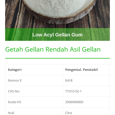
Getah Gellan Rendah Asil Gellan
Kategori
Pengental, Penstabil
Nomor E
E418
CAS No.
71010-52-1
Kode HS
3506990000
Asal
Cina