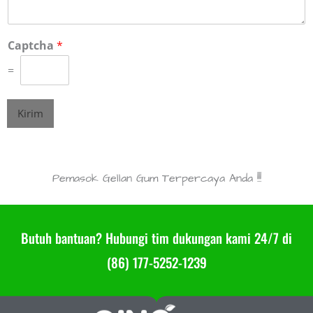
Captcha
*
=
Kirim
E418 Getah Gellan Asil Rendah E418 Terlaris- Pemasok Getah Gellan di Cina
Pemasok Gellan Gum Terpercaya Anda !!!
Butuh bantuan? Hubungi tim dukungan kami 24/7 di
(86) 177-5252-1239