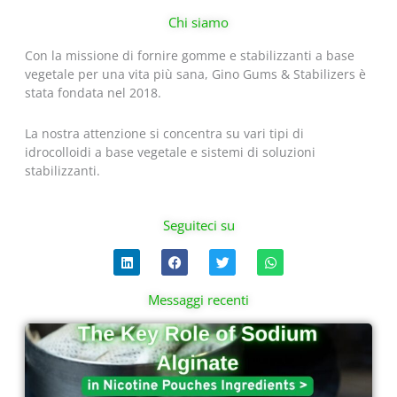
Chi siamo
Con la missione di fornire gomme e stabilizzanti a base
vegetale per una vita più sana, Gino Gums & Stabilizers è
stata fondata nel 2018.
La nostra attenzione si concentra su vari tipi di
idrocolloidi a base vegetale e sistemi di soluzioni
stabilizzanti.
Seguiteci su
L
F
T
W
i
a
w
h
n
c
i
a
k
e
t
t
Messaggi recenti
e
b
t
s
d
o
e
a
Pagina
Pagina
Pagina
Pagina
i
o
r
p
n
k
p