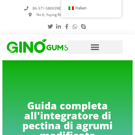
Vai
Italian
86-371-58693987
info@gumstabilizer.com
al
No.6, Yuying Road, Zhengzhou, Henan, Cina
contenuto
Guida completa
all'integratore di
pectina di agrumi