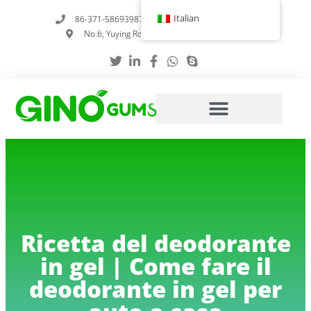
Vai
Italian
86-371-58693987
info@gumstabilizer.com
al
No.6, Yuying Road, Zhengzhou, Henan, Cina
contenuto
Ricetta del deodorante
in gel | Come fare il
deodorante in gel per