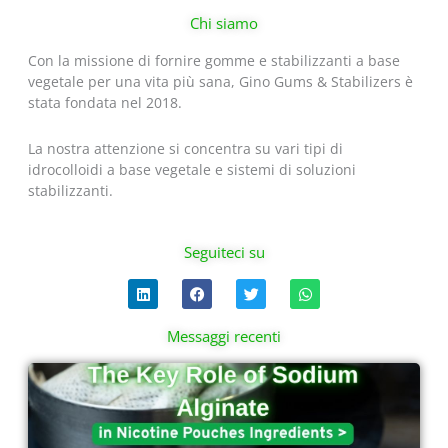
Chi siamo
Con la missione di fornire gomme e stabilizzanti a base
vegetale per una vita più sana, Gino Gums & Stabilizers è
stata fondata nel 2018.
La nostra attenzione si concentra su vari tipi di
idrocolloidi a base vegetale e sistemi di soluzioni
stabilizzanti.
Seguiteci su
L
F
T
W
i
a
w
h
n
c
i
a
k
e
t
t
Messaggi recenti
e
b
t
s
d
o
e
a
Pagina
Pagina
Pagina
Pagina
i
o
r
p
n
k
p