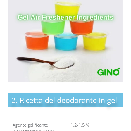
2. Ricetta del deodorante in gel
Agente gelificante
1.2-1.5 %
(Carragenina K301A)