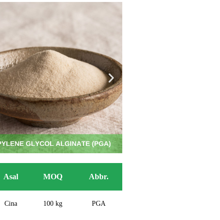
Asal
MOQ
Abbr.
Cina
100 kg
PGA