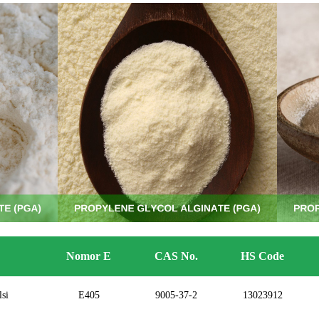
Nomor E
CAS No.
HS Code
si
E405
9005-37-2
13023912