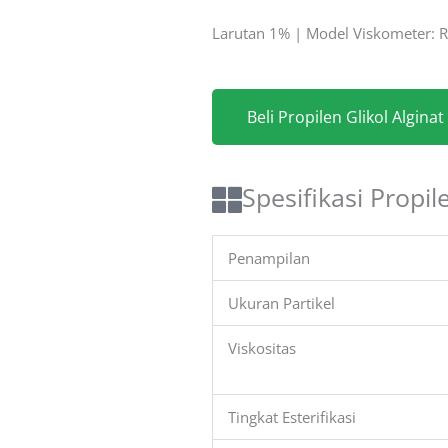
Larutan 1% | Model Viskometer: R
Beli Propilen Glikol Alginat
Spesifikasi Propil
Penampilan
Ukuran Partikel
Viskositas
Tingkat Esterifikasi