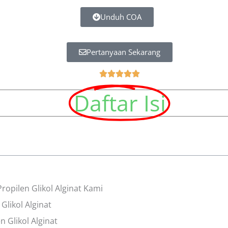
Unduh COA
Pertanyaan Sekarang
5





중
Daftar Isi
5
평
가
opilen Glikol Alginat Kami
 Glikol Alginat
n Glikol Alginat