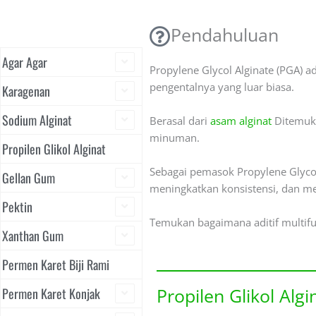
Pendahuluan
Agar Agar
Propylene Glycol Alginate (PGA) 
pengentalnya yang luar biasa.
Karagenan
Sodium Alginat
Berasal dari
asam alginat
Ditemuka
minuman.
Propilen Glikol Alginat
Sebagai pemasok Propylene Glycol
Gellan Gum
meningkatkan konsistensi, dan me
Pektin
Temukan bagaimana aditif multif
Xanthan Gum
Permen Karet Biji Rami
Propilen Glikol Alg
Permen Karet Konjak