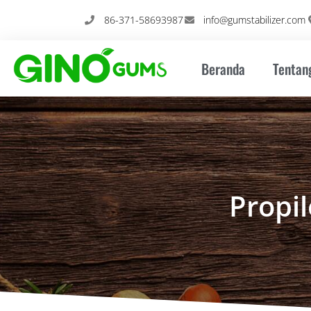
Loncat
86-371-58693987
info@gumstabilizer.com
ke
konten
Beranda
Tentan
Propil