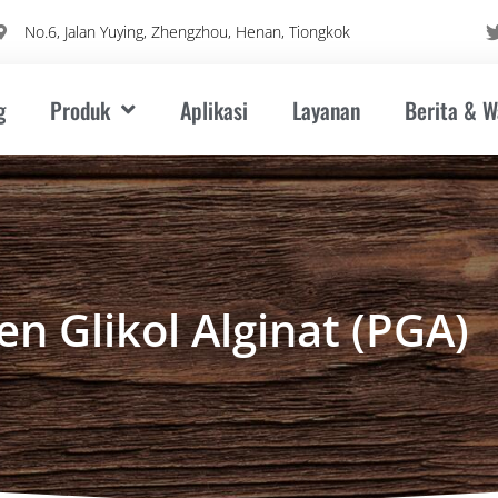
No.6, Jalan Yuying, Zhengzhou, Henan, Tiongkok
g
Produk
Aplikasi
Layanan
Berita & 
en Glikol Alginat (PGA)