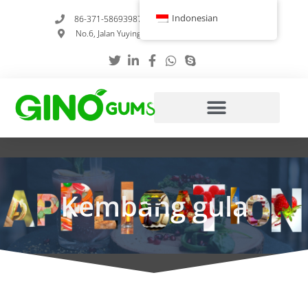
Loncat
Indonesian
86-371-58693987
info@gumstabilizer.com
ke
No.6, Jalan Yuying, Zhengzhou, Henan, Tiongkok
konten
Kembang gula