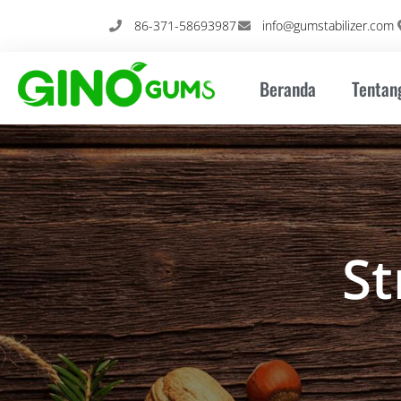
Loncat
86-371-58693987
info@gumstabilizer.com
ke
konten
Beranda
Tentan
St