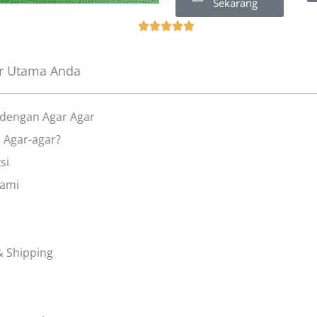
Sekarang
О





ц
і
r Utama Anda
н
к
а
dengan Agar Agar
5
 Agar-agar?
і
si
з
5
Kami
& Shipping