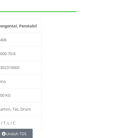
engental, Penstabil
E406
000-70-8
1302310000
ina
500 KG
arton, Tas, Drum
 / T, L / C
Unduh TDS