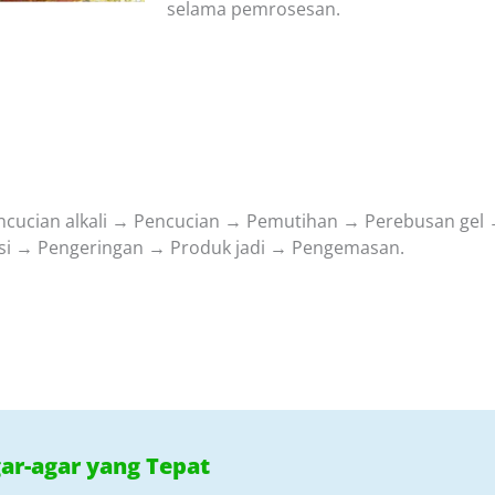
selama pemrosesan.
Pencucian alkali → Pencucian → Pemutihan → Perebusan ge
si → Pengeringan → Produk jadi → Pengemasan.
ar-agar yang Tepat