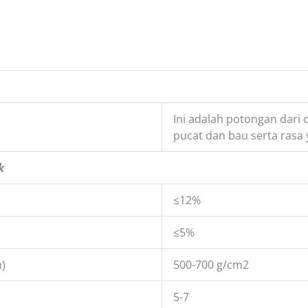
Ini adalah potongan dari
pucat dan bau serta rasa 
k
≤12%
≤5%
)
500-700 g/cm2
5-7