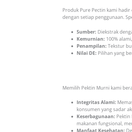
Produk Pure Pectin kami hadir
dengan setiap penggunaan. Spes
Sumber:
Diekstrak denga
Kemurnian:
100% alami,
Penampilan:
Tekstur bu
Nilai DE
:
Pilihan yang b
Memilih Pektin Murni kami be
Integritas Alami:
Memast
konsumen yang sadar ak
Keserbagunaan:
Pektin
makanan fungsional, memb
Manfaat Kesehatan:
De