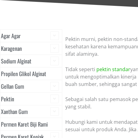
Agar Agar
Pektin murni, pektin non-stand
kesehatan karena kemampuann
Karagenan
sifat alaminya.
Sodium Alginat
Tidak seperti
pektin standar
yan
Propilen Glikol Alginat
untuk mengoptimalkan kinerja d
buah sumber, sehingga sangat c
Gellan Gum
Pektin
Sebagai salah satu pemasok pe
yang stabil.
Xanthan Gum
Hubungi kami untuk mendapatk
Permen Karet Biji Rami
sesuai untuk produk Anda. Jika
Permen Karet Konjak