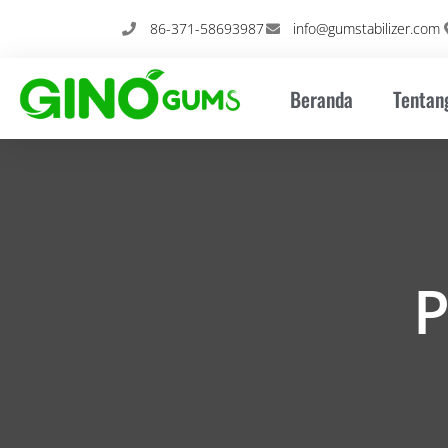
Loncat
86-371-58693987
info@gumstabilizer.com
ke
konten
Beranda
Tentan
P