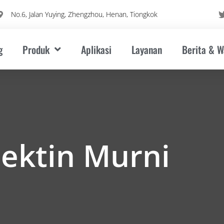
No.6, Jalan Yuying, Zhengzhou, Henan, Tiongkok
g
Produk
Aplikasi
Layanan
Berita & 
ektin Murni