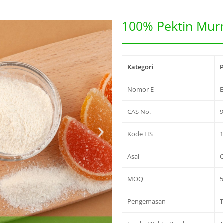
100% Pektin Murn
Kategori
P
Nomor E
CAS No.
9
Kode HS
Asal
C
MOQ
Pengemasan
T