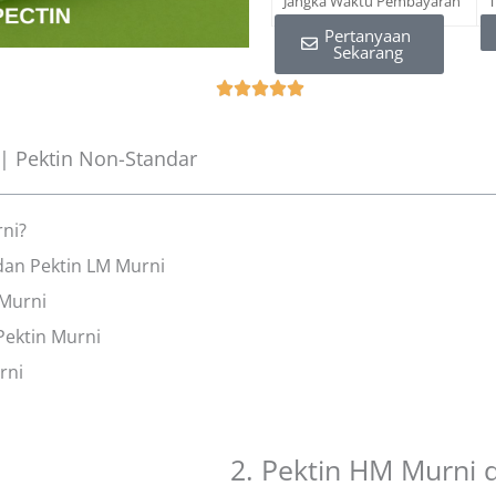
Jangka Waktu Pembayaran
T
Pertanyaan
Sekarang
R





a
t
| Pektin Non-Standar
e
d
5
rni?
o
dan Pektin LM Murni
u
 Murni
t
o
Pektin Murni
f
rni
5
2. Pektin HM Murni 