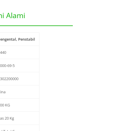
i Alami
engental, Penstabil
E440
000-69-5
1302200000
ina
500 KG
as 20 Kg