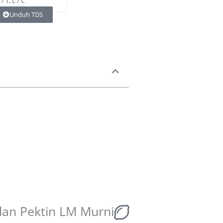
 / T, L / C
Unduh TDS
dan Pektin LM Murni