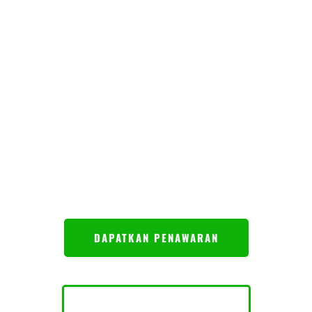
Hydrocolloid Supplier &
Solution Provider
Kami telah memperluas pengetahuan dan
pengalaman dalam penelitian, aplikasi, dan
penggunaan hidrokoloid vegan, sehingga kami dapat
memberi Anda solusi stabilizer khusus satu atap
yang disesuaikan dengan semua kebutuhan Anda.
DAPATKAN PENAWARAN
JELAJAHI LEBIH LANJUT