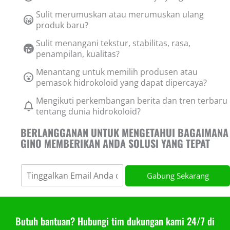
Sulit merumuskan atau merumuskan ulang
produk baru?
Sulit menangani tekstur, stabilitas, rasa,
penampilan, kualitas?
Menantang untuk memilih produsen atau
pemasok hidrokoloid yang dapat dipercaya?
Mengikuti perkembangan berita dan tren terbaru
tentang dunia hidrokoloid?
BERLANGGANAN UNTUK MENGETAHUI BAGAIMANA
GINO MEMBERIKAN ANDA SOLUSI YANG TEPAT
Gabung Sekarang
Butuh bantuan? Hubungi tim dukungan kami 24/7 di