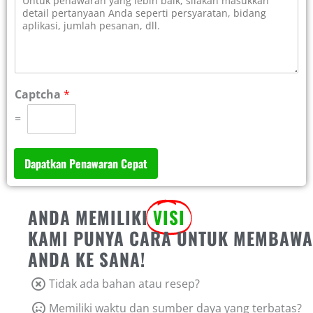
e
r
t
a
n
y
a
Captcha
*
a
=
n
*
Dapatkan Penawaran Cepat
ANDA MEMILIKI
VISI
KAMI PUNYA CARA UNTUK MEMBAWA
ANDA KE SANA!
Tidak ada bahan atau resep?
Memiliki waktu dan sumber daya yang terbatas?