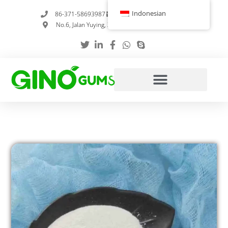
Loncat
Indonesian
86-371-58693987
info@gumstabilizer.com
ke
No.6, Jalan Yuying, Zhengzhou, Henan, Tiongkok
konten