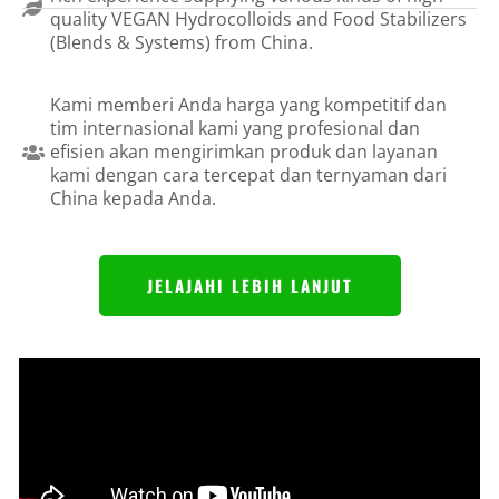
quality VEGAN Hydrocolloids and Food Stabilizers
(Blends & Systems) from China.
Kami memberi Anda harga yang kompetitif dan
tim internasional kami yang profesional dan
efisien akan mengirimkan produk dan layanan
kami dengan cara tercepat dan ternyaman dari
China kepada Anda.
JELAJAHI LEBIH LANJUT