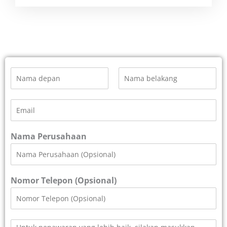
N
a
m
P
T
e
e
a
E
r
r
*
m
t
a
a
a
k
m
i
h
Nama Perusahaan
a
i
l
r
*
Nomor Telepon (Opsional)
P