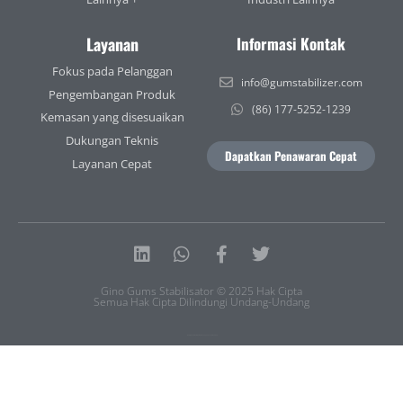
Layanan
Informasi Kontak
Fokus pada Pelanggan
info@gumstabilizer.com
Pengembangan Produk
(86) 177-5252-1239
Kemasan yang disesuaikan
Dukungan Teknis
Dapatkan Penawaran Cepat
Layanan Cepat
Linkedin
Whatsapp
Facebook-
Twitter
f
Gino Gums Stabilisator © 2025 Hak Cipta
Semua Hak Cipta Dilindungi Undang-Undang
Kebijakan Privasi
|
Ketentuan Layanan
|
Peta Lokasi