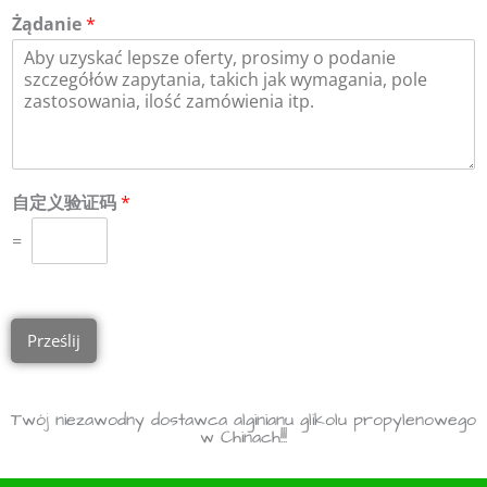
Żądanie
*
自定义验证码
*
=
Prześlij
Twój niezawodny dostawca alginianu glikolu propylenowego
w Chinach!!!