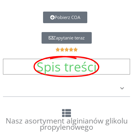
Pobierz COA
Zapytanie teraz
5





중
Spis treści
5
평
가
Nasz asortyment alginianów glikolu
propylenowego