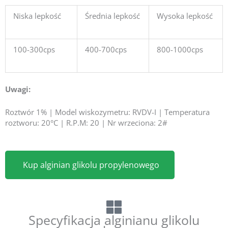
Niska lepkość
Średnia lepkość
Wysoka lepkość
100-300cps
400-700cps
800-1000cps
Uwagi:
Roztwór 1% | Model wiskozymetru: RVDV-I | Temperatura
roztworu: 20°C | R.P.M: 20 | Nr wrzeciona: 2#
Kup alginian glikolu propylenowego
Specyfikacja alginianu glikolu