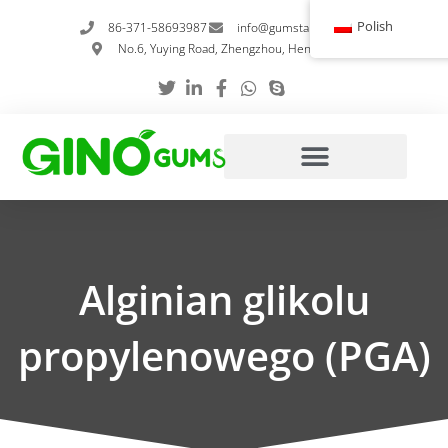
Przejdź
Polish
86-371-58693987
info@gumstabilizer.com
do
No.6, Yuying Road, Zhengzhou, Henan, Chiny
treści
Alginian glikolu
propylenowego (PGA)