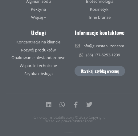
Alginian sodu
Biotechnologia
Pektyna
Kosmetyki
Więcej +
Inne branże
Usługi
Informacje kontaktowe
Koncentracja na kliencie
info@gumstabilizer.com
Rozwój produktów
(86) 177-5252-1239
Opakowanie niestandardowe
Wsparcie techniczne
Uzyskaj szybką wycenę
Szybka obsługa
Linkedin
Whatsapp
Facebook-
Twitter
f
Gino Gums Stabilizatory © 2025 Copyright
Wszelkie prawa zastrzeżone
Polityka prywatności
|
Warunki świadczenia usług
|
Sitemap