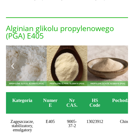
Alginian glikolu propylenowego
(PGA) E405
Kategoria
Numer
Nr
HS
Pochodzen
E
CAS.
Code
Zagęszczacze,
E405
9005-
13023912
Chiny
stabilizatory,
37-2
emulgatory