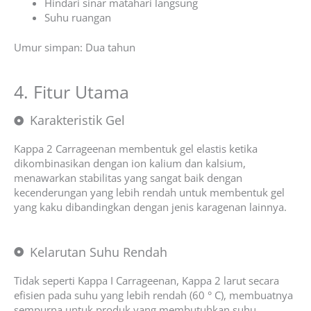
Hindari sinar matahari langsung
Suhu ruangan
Umur simpan:
Dua tahun
4. Fitur Utama
Karakteristik Gel
Kappa 2 Carrageenan membentuk gel elastis ketika
dikombinasikan dengan ion kalium dan kalsium,
menawarkan stabilitas yang sangat baik dengan
kecenderungan yang lebih rendah untuk membentuk gel
yang kaku dibandingkan dengan jenis karagenan lainnya.
Kelarutan Suhu Rendah
Tidak seperti Kappa I Carrageenan, Kappa 2 larut secara
efisien pada suhu yang lebih rendah (60 ° C), membuatnya
sempurna untuk produk yang membutuhkan suhu