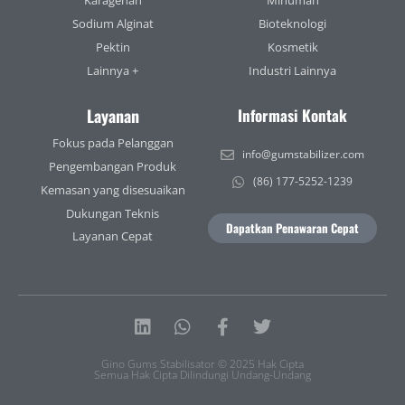
Karagenan
Minuman
Sodium Alginat
Bioteknologi
Pektin
Kosmetik
Lainnya +
Industri Lainnya
Layanan
Informasi Kontak
Fokus pada Pelanggan
info@gumstabilizer.com
Pengembangan Produk
(86) 177-5252-1239
Kemasan yang disesuaikan
Dukungan Teknis
Dapatkan Penawaran Cepat
Layanan Cepat
Linkedin
Whatsapp
Facebook-
Twitter
f
Gino Gums Stabilisator © 2025 Hak Cipta
Semua Hak Cipta Dilindungi Undang-Undang