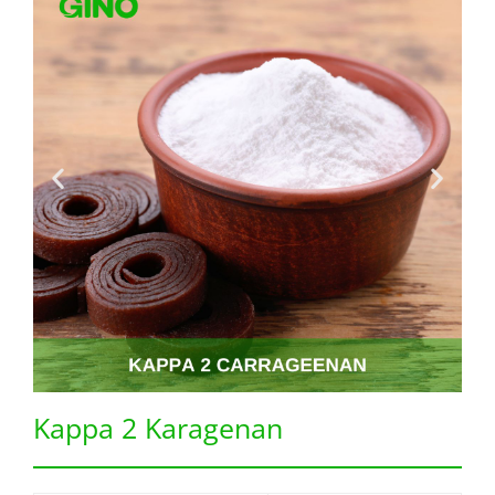
Kappa 2 Karagenan