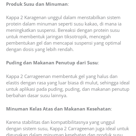
Produk Susu dan Minuman
:
Kappa 2 Karagenan unggul dalam menstabilkan sistem
protein dalam minuman seperti susu kakao, di mana ia
meningkatkan suspensi. Bereaksi dengan protein susu
untuk membentuk jaringan tiksotropik, mencegah
pembentukan gel dan mencapai suspensi yang optimal
dengan dosis yang lebih rendah.
Puding dan Makanan Penutup dari Susu
:
Kappa 2 Carrageenan membentuk gel yang halus dan
elastis dengan rasa yang luar biasa di mulut, sehingga ideal
untuk aplikasi pada puding, puding, dan makanan penutup
berbahan dasar susu lainnya.
Minuman Kelas Atas dan Makanan Kesehatan
:
Karena stabilitas dan kompatibilitasnya yang unggul
dengan sistem susu, Kappa 2 Carrageenan juga ideal untuk
digunakan dalam minuman kesehatan dan produk susu