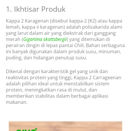
1. Ikhtisar Produk
Kappa 2 Karagenan (disebut kappa-2 (K2) atau kappa
lemah, kappa ii karagenan) adalah polisakarida alami
yang larut dalam air yang diekstrak dari ganggang
merah (
Gigartina skottsbergii
) yang ditemukan di
perairan dingin di lepas pantai Chili. Bahan serbaguna
ini banyak digunakan dalam produk susu, minuman,
puding, dan hidangan penutup susu.
Dikenal dengan karakteristik gel yang unik dan
reaktivitas protein yang tinggi, Kappa 2 Carrageenan
adalah pilihan ideal untuk menstabilkan sistem
protein, meningkatkan rasa di mulut, dan
memberikan stabilitas dalam berbagai aplikasi
makanan.