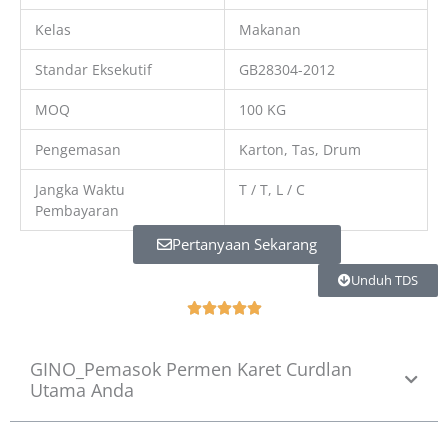
Kelas
Makanan
Standar Eksekutif
GB28304-2012
MOQ
100 KG
Pengemasan
Karton, Tas, Drum
Jangka Waktu
T / T, L / C
Pembayaran
Pertanyaan Sekarang
Unduh TDS
R





a
t
GINO_Pemasok Permen Karet Curdlan
e
Utama Anda
d
5
o