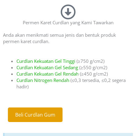
u
t
o
f
Permen Karet Curdlan yang Kami Tawarkan
5
Anda akan menikmati semua jenis dan bentuk produk
permen karet curdlan.
Curdlan Kekuatan Gel Tinggi
(≥750 g/cm2)
Curdlan Kekuatan Gel Sedang
(≥550 g/cm2)
Curdlan Kekuatan Gel Rendah
(≥450 g/cm2)
Curdlan Nitrogen Rendah
(≤0,3 tersedia, ≤0,2 segera
hadir)
Beli Curdlan Gum
Beli Curdlan Gum