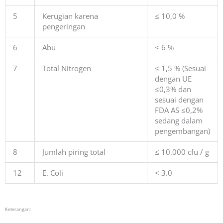
5
Kerugian karena
≤ 10,0 %
pengeringan
6
Abu
≤ 6 %
7
Total Nitrogen
≤ 1,5 % (Sesuai
dengan UE
≤0,3% dan
sesuai dengan
FDA AS ≤0,2%
sedang dalam
pengembangan)
8
Jumlah piring total
≤ 10.000 cfu / g
12
E. Coli
< 3.0
Keterangan: