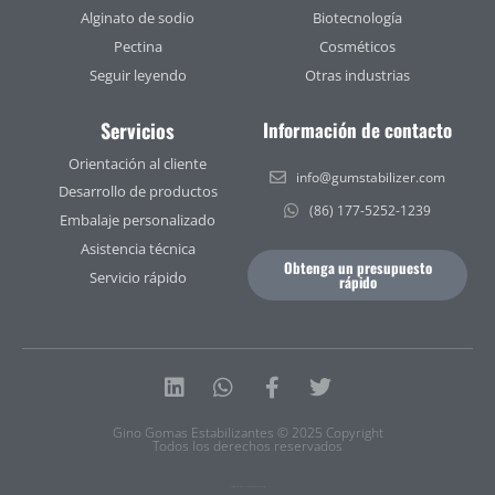
Alginato de sodio
Biotecnología
Pectina
Cosméticos
Seguir leyendo
Otras industrias
Servicios
Información de contacto
Orientación al cliente
info@gumstabilizer.com
Desarrollo de productos
(86) 177-5252-1239
Embalaje personalizado
Asistencia técnica
Obtenga un presupuesto
Servicio rápido
rápido
Linkedin
Whatsapp
Facebook-
Twitter
f
Gino Gomas Estabilizantes © 2025 Copyright
Todos los derechos reservados
Política de privacidad
|
Condiciones de uso
|
Mapa del sitio