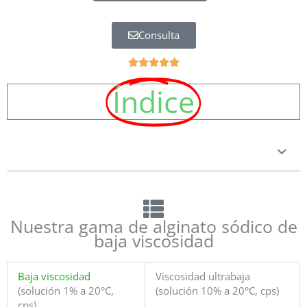
Consulta
Bewertet





mit
Índice
5
von
5
Nuestra gama de alginato sódico de
baja viscosidad
Baja viscosidad
Viscosidad ultrabaja
(solución 1% a 20°C,
(solución 10% a 20°C, cps)
cps)