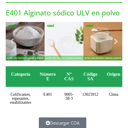
E401 Alginato sódico ULV en polvo
Categoría
Número
Nº
Código
Origen
E
CAS
SA
Gelificantes,
E401
9005-
13023912
China
espesantes,
38-3
estabilizantes
Descargar COA