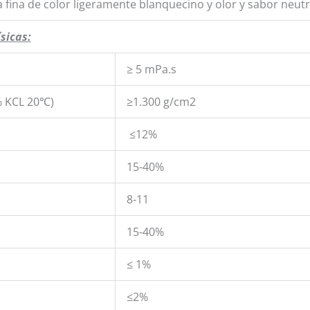
 fina de color ligeramente blanquecino y olor y sabor neutr
sicas:
≥ 5 mPa.s
% KCL 20℃)
≥1.300 g/cm2
≤12%
15-40%
8-11
15-40%
≤ 1%
≤2%