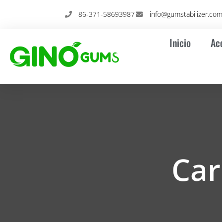
Ir
86-371-58693987
info@gumstabilizer.co
al
contenido
Inicio
Ac
Car