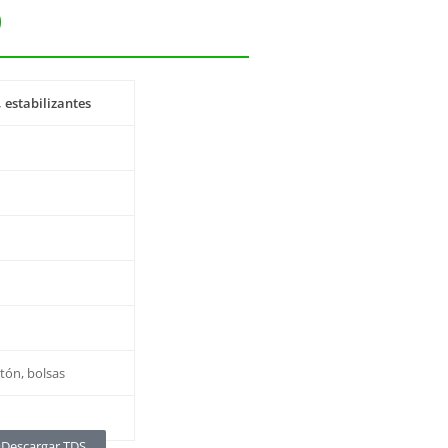
0
 estabilizantes
0
rtón, bolsas
Descargar TDS