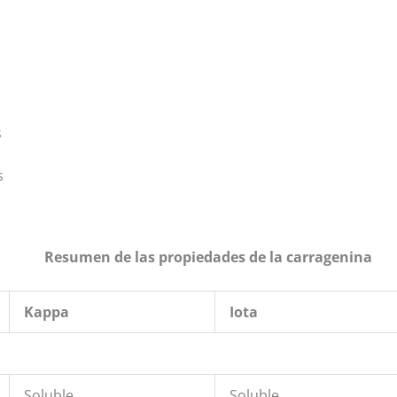
s
s
s
Resumen de las propiedades de la carragenina
Kappa
Iota
Soluble
Soluble