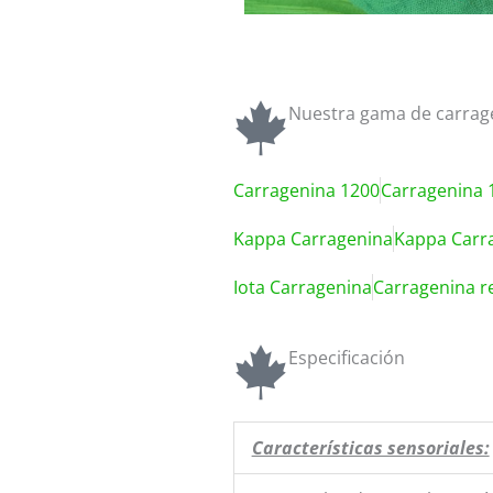
Nuestra gama de carra
Carragenina 1200
Carragenina 
Kappa Carragenina
Kappa Carra
Iota Carragenina
Carragenina re
Especificación
Características sensoriales: