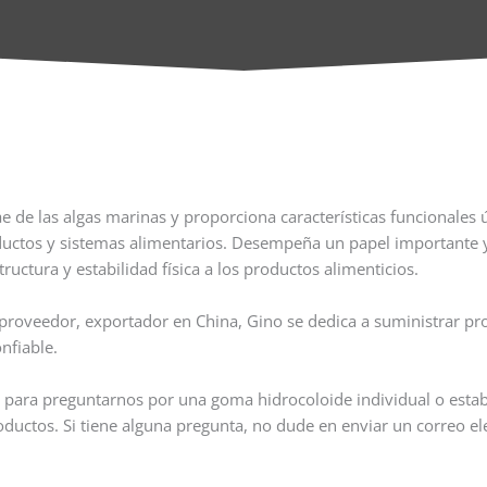
Carragenina en polvo Fabricantes
 de las algas marinas y proporciona características funcionales 
roductos y sistemas alimentarios. Desempeña un papel importante 
tructura y estabilidad física a los productos alimenticios.
roveedor, exportador en China, Gino se dedica a suministrar pro
onfiable.
para preguntarnos por una goma hidrocoloide individual o estabi
oductos. Si tiene alguna pregunta, no dude en enviar un correo el