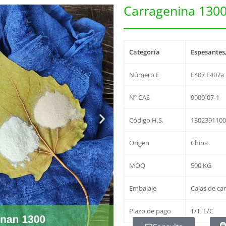
Carragenina 130
Categoría
Espesantes,
Número E
E407 E407a
Nº CAS
9000-07-1
Código H.S.
130239110
Origen
China
MOQ
500 KG
Embalaje
Cajas de ca
Plazo de pago
T/T, L/C