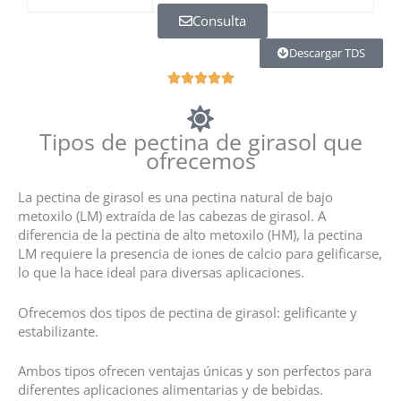
Consulta
Descargar TDS
V





a
l
Tipos de pectina de girasol que
u
ofrecemos
t
a
z
La pectina de girasol es una pectina natural de bajo
i
metoxilo (LM) extraída de las cabezas de girasol. A
o
diferencia de la pectina de alto metoxilo (HM), la pectina
n
LM requiere la presencia de iones de calcio para gelificarse,
e
lo que la hace ideal para diversas aplicaciones.
5
s
Ofrecemos dos tipos de pectina de girasol: gelificante y
u
estabilizante.
5
Ambos tipos ofrecen ventajas únicas y son perfectos para
diferentes aplicaciones alimentarias y de bebidas.