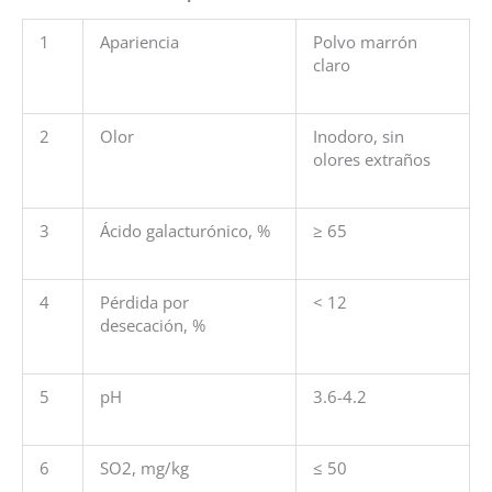
1
Apariencia
Polvo marrón
claro
2
Olor
Inodoro, sin
olores extraños
3
Ácido galacturónico, %
≥ 65
4
Pérdida por
< 12
desecación, %
5
pH
3.6-4.2
6
SO2, mg/kg
≤ 50