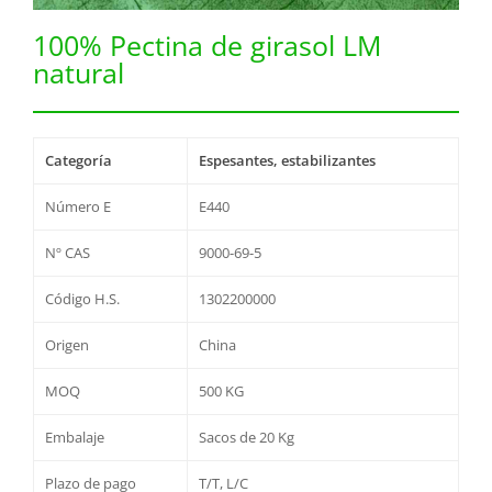
100% Pectina de girasol LM
natural
Categoría
Espesantes, estabilizantes
Número E
E440
Nº CAS
9000-69-5
Código H.S.
1302200000
Origen
China
MOQ
500 KG
Embalaje
Sacos de 20 Kg
Plazo de pago
T/T, L/C