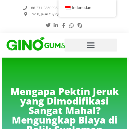
Loncat
Indonesian
86-371-58693987
info@gumstabilizer.com
ke
No.6, Jalan Yuying, Zhengzhou, Henan, Tiongkok
konten
Mengapa Pektin Jeruk
yang Dimodifikasi
Sangat Mahal?
Mengungkap Biaya di