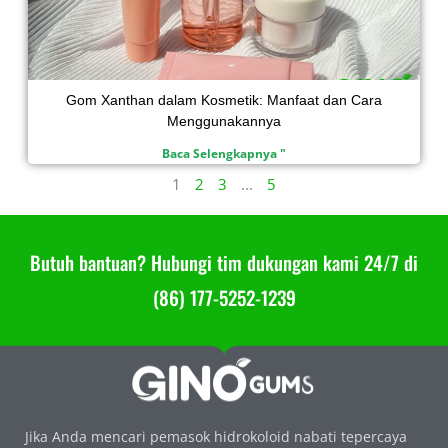
Gom Xanthan dalam Kosmetik: Manfaat dan Cara
Menggunakannya
Baca Selengkapnya "
1
2
3
...
5
Butuh bantuan? Hubungi tim dukungan kami 24/7 di
(86) 177-5252-1239
Jika Anda mencari pemasok hidrokoloid nabati tepercaya