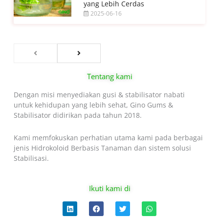
yang Lebih Cerdas
2025-06-16
Tentang kami
Dengan misi menyediakan gusi & stabilisator nabati
untuk kehidupan yang lebih sehat, Gino Gums &
Stabilisator didirikan pada tahun 2018.
Kami memfokuskan perhatian utama kami pada berbagai
jenis Hidrokoloid Berbasis Tanaman dan sistem solusi
Stabilisasi.
Ikuti kami di
L
F
T
W
i
a
w
h