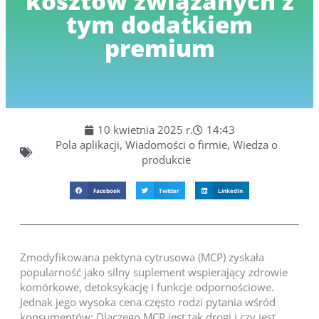
kosztów związanych z
tym dodatkiem
premium
10 kwietnia 2025 r.
14:43
Pola aplikacji
,
Wiadomości o firmie
,
Wiedza o
produkcie
Facebook
Twitter
LinkedIn
Zmodyfikowana pektyna cytrusowa (MCP) zyskała
popularność jako silny suplement wspierający zdrowie
komórkowe, detoksykację i funkcje odpornościowe.
Jednak jego wysoka cena często rodzi pytania wśród
konsumentów: Dlaczego MCP jest tak drogi i czy jest