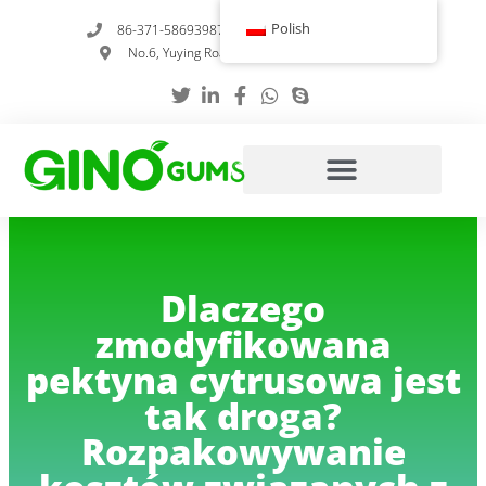
Przejdź
Polish
86-371-58693987
info@gumstabilizer.com
do
No.6, Yuying Road, Zhengzhou, Henan, Chiny
treści
Dlaczego
zmodyfikowana
pektyna cytrusowa jest
tak droga?
Rozpakowywanie