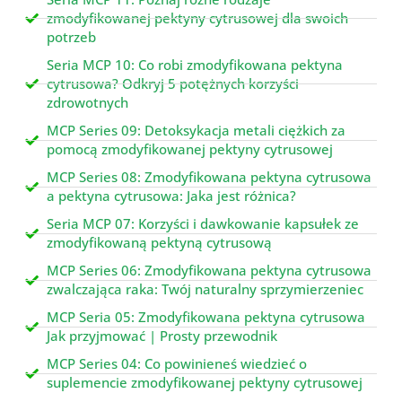
zmodyfikowanej pektyny cytrusowej dla swoich
potrzeb
Seria MCP 10: Co robi zmodyfikowana pektyna
cytrusowa? Odkryj 5 potężnych korzyści
zdrowotnych
MCP Series 09: Detoksykacja metali ciężkich za
pomocą zmodyfikowanej pektyny cytrusowej
MCP Series 08: Zmodyfikowana pektyna cytrusowa
a pektyna cytrusowa: Jaka jest różnica?
Seria MCP 07: Korzyści i dawkowanie kapsułek ze
zmodyfikowaną pektyną cytrusową
MCP Series 06: Zmodyfikowana pektyna cytrusowa
zwalczająca raka: Twój naturalny sprzymierzeniec
MCP Seria 05: Zmodyfikowana pektyna cytrusowa
Jak przyjmować | Prosty przewodnik
MCP Series 04: Co powinieneś wiedzieć o
suplemencie zmodyfikowanej pektyny cytrusowej