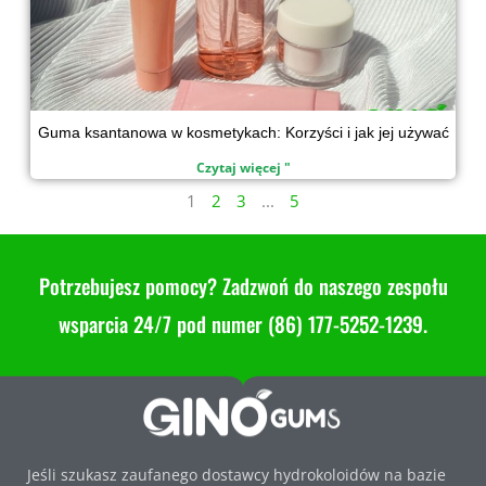
Guma ksantanowa w kosmetykach: Korzyści i jak jej używać
Czytaj więcej "
1
2
3
...
5
Potrzebujesz pomocy? Zadzwoń do naszego zespołu
wsparcia 24/7 pod numer (86) 177-5252-1239.
Jeśli szukasz zaufanego dostawcy hydrokoloidów na bazie