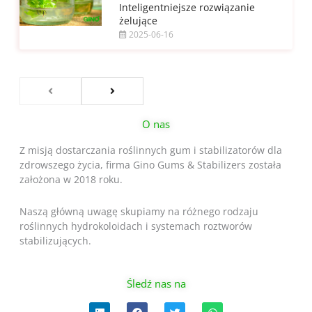
Inteligentniejsze rozwiązanie
żelujące
2025-06-16
O nas
Z misją dostarczania roślinnych gum i stabilizatorów dla
zdrowszego życia, firma Gino Gums & Stabilizers została
założona w 2018 roku.
Naszą główną uwagę skupiamy na różnego rodzaju
roślinnych hydrokoloidach i systemach roztworów
stabilizujących.
Śledź nas na
L
F
T
W