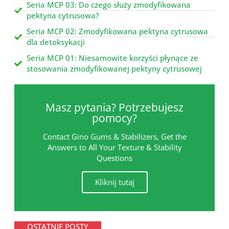
Seria MCP 03: Do czego służy zmodyfikowana
pektyna cytrusowa?
Seria MCP 02: Zmodyfikowana pektyna cytrusowa
dla detoksykacji
Seria MCP 01: Niesamowite korzyści płynące ze
stosowania zmodyfikowanej pektyny cytrusowej
Masz pytania? Potrzebujesz
pomocy?
Contact Gino Gums & Stabilizers, Get the
Answers to All Your Texture & Stability
Questions
Kliknij tutaj
OSTATNIE POSTY