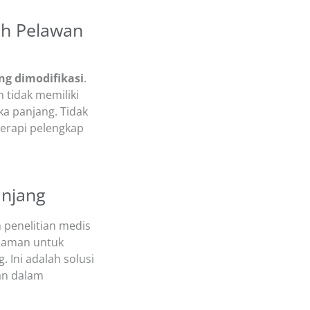
ah Pelawan
ng dimodifikasi
.
n tidak memiliki
a panjang. Tidak
terapi pelengkap
anjang
eh penelitian medis
CP aman untuk
 Ini adalah solusi
an dalam