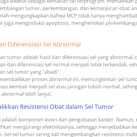
 juga dikenal sebagai kematian sel terprogram, memainkan 
embangan tumor, perkembangan, dan kemanjuran obat ant
 telah mengungkapkan bahwa MCP tidak hanya menghambat a
pi juga menginduksi apoptosis, menghentikan perkembanga
an Diferensiasi Sel Abnormal
 tumor adalah hasil dari diferensiasi sel yang abnormal, 
 dan diferensiasi sel normal menjadi tidak terkendali, se
n sel tumor yang "abadi".
membalikkan proses abnormal ini, memungkinkan sel tumo
iasi kembali menjadi sel atau jaringan tubuh normal, seh
i abnormal lebih lanjut.
likkan Resistensi Obat dalam Sel Tumor
 adalah komponen kunci dari pengobatan kanker. Namun, r
nifikan mengurangi efektivitasnya, sehingga menyebabkan k
. Sel-sel tumor sering kali mengembangkan resistensi mult