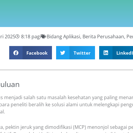
ri 2025
8:18 pagi
Bidang Aplikasi
,
Berita Perusahaan
,
Pe
Facebook
Twitter
Linked
uluan
us menjadi salah satu masalah kesehatan yang paling menan
para peneliti beralih ke solusi alami untuk melengkapi pen
al.
a, pektin jeruk yang dimodifikasi (MCP) menonjol sebagai 