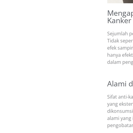
Mengapa
Kanker
Sejumlah pe
Tidak seper
efek sampi
hanya efekt
dalam peng
Alami 
Sifat anti-k
yang eksten
dikonsumsi 
alami yang
pengobatan