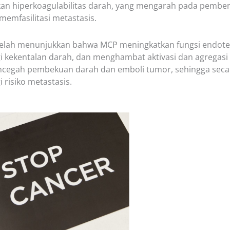
an hiperkoagulabilitas darah, yang mengarah pada pembe
emfasilitasi metastasis.
 telah menunjukkan bahwa MCP meningkatkan fungsi endote
 kekentalan darah, dan menghambat aktivasi dan agregasi 
encegah pembekuan darah dan emboli tumor, sehingga secar
risiko metastasis.