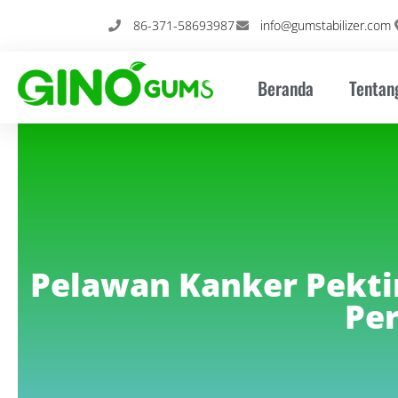
Loncat
86-371-58693987
info@gumstabilizer.com
ke
konten
Beranda
Tentan
Pelawan Kanker Pektin
Pe