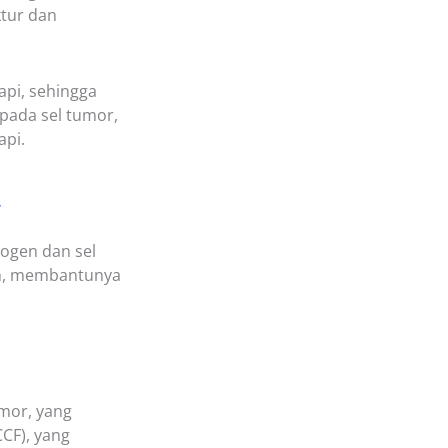
ktur dan
pi, sehingga
pada sel tumor,
api.
r
ogen dan sel
uh, membantunya
umor, yang
CF), yang