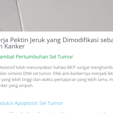
rja Pektin Jeruk yang Dimodifikasi seb
n Kanker
ambat Pertumbuhan Sel Tumor
 ekstensif telah menunjukkan bahwa MCP sangat mengham
, dan sintesis DNA sel tumor. Efek anti-kankernya menjadi le
i yang lebih tinggi dan waktu pemaparan yang lebih lama, 
nker yang ampuh.
nduksi Apoptosis Sel Tumor