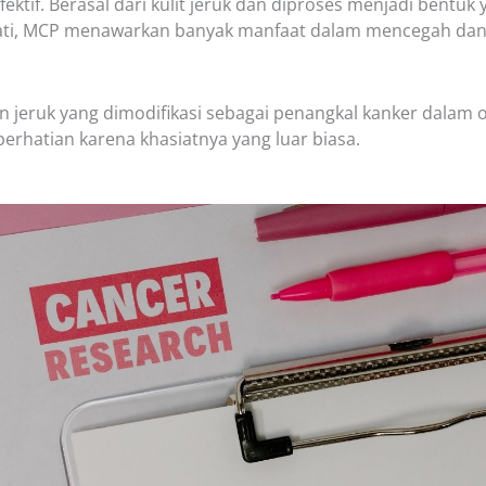
fektif. Berasal dari kulit jeruk dan diproses menjadi bentuk 
ati, MCP menawarkan banyak manfaat dalam mencegah da
n jeruk yang dimodifikasi sebagai penangkal kanker dalam 
rhatian karena khasiatnya yang luar biasa.