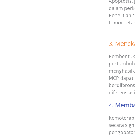
Apoptosis,
dalam perk
Penelitian
tumor teta
3. Menek
Pembentukan
pertumbuhan
menghasilka
MCP dapat 
berdiferens
diferensias
4. Memba
Kemoterapi
secara sig
pengobatan