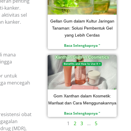
peran penting
i-kanker.
ktivitas sel
n kanker.
Gellan Gum dalam Kultur Jaringan
Tanaman: Solusi Pembentuk Gel
yang Lebih Cerdas
Baca Selengkapnya "
di mana
hingga
r untuk
ingga mencegah
Gom Xanthan dalam Kosmetik:
Manfaat dan Cara Menggunakannya
Baca Selengkapnya "
esistensi obat
egagalan
1
2
3
...
5
idrug (MDR),