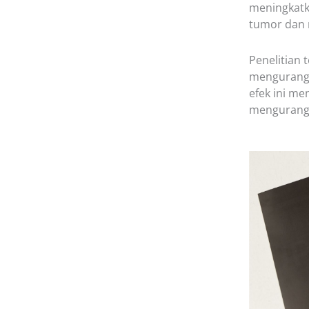
meningkatk
tumor dan m
Penelitian
mengurangi
efek ini m
mengurangi 