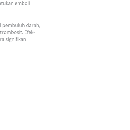
ntukan emboli
l pembuluh darah,
trombosit. Efek-
a signifikan