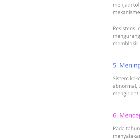
menjadi tol
mekanisme 
Resistensi
mengurangi
memblokir 
5. Menin
Sistem kek
abnormal, 
mengidentif
6. Mence
Pada tahun 
menyatakan