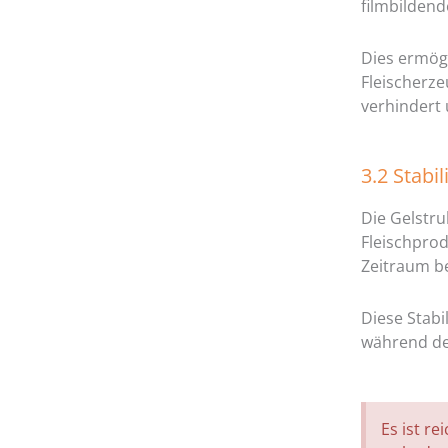
filmbildend
Dies ermögl
Fleischerz
verhindert 
3.2 Stabil
Die Gelstru
Fleischprod
Zeitraum b
Diese Stabi
während de
Es ist re