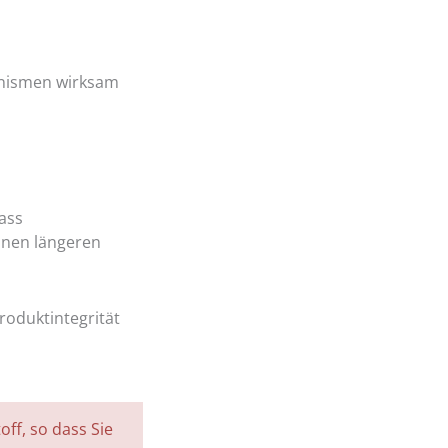
n
anismen wirksam
dass
einen längeren
roduktintegrität
off, so dass Sie