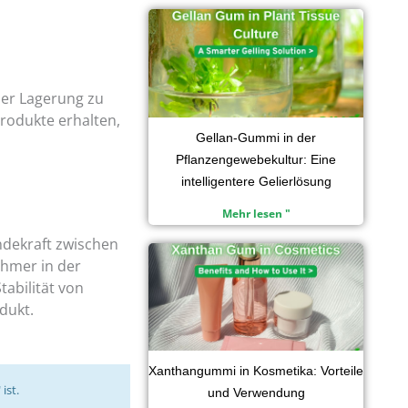
der Lagerung zu
produkte erhalten,
Gellan-Gummi in der
Pflanzengewebekultur: Eine
intelligentere Gelierlösung
Mehr lesen "
ndekraft zwischen
ehmer in der
abilität von
dukt.
Xanthangummi in Kosmetika: Vorteile
ist.
und Verwendung