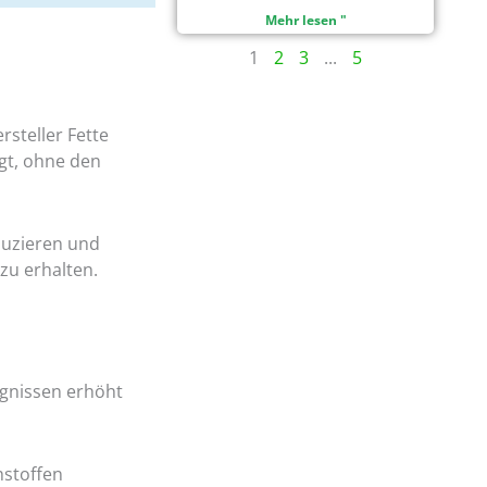
Mehr lesen "
1
2
3
...
5
steller Fette
gt, ohne den
duzieren und
zu erhalten.
ugnissen erhöht
hstoffen