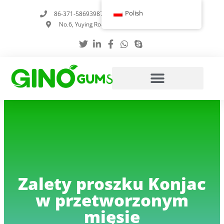
Przejdź
Polish
86-371-58693987
info@gumstabilizer.com
do
No.6, Yuying Road, Zhengzhou, Henan, Chiny
treści
Zalety proszku Konjac
w przetworzonym
mięsie