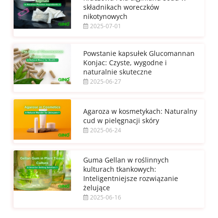
składnikach woreczków
nikotynowych
2025-07-01
Powstanie kapsułek Glucomannan
Konjac: Czyste, wygodne i
naturalnie skuteczne
2025-06-27
Agaroza w kosmetykach: Naturalny
cud w pielęgnacji skóry
2025-06-24
Guma Gellan w roślinnych
kulturach tkankowych:
Inteligentniejsze rozwiązanie
żelujące
2025-06-16