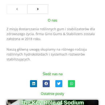
O nas
Z misją dostarczania roślinnych gum i stabilizatorów dla
zdrowszego życia, firma Gino Gums & Stabilizers została
założona w 2018 roku.
Naszą główną uwagę skupiamy na różnego rodzaju
roślinnych hydrokoloidach i systemach roztworów
stabilizujących.
Śledź nas na
L
F
T
W
i
a
w
h
n
c
i
a
k
e
t
t
Ostatnie posty
e
b
t
s
d
o
e
a
Strona
Strona
Strona
Strona
i
o
r
p