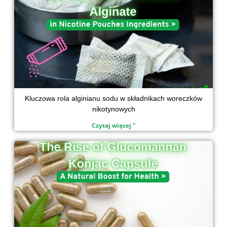
n
k
p
Kluczowa rola alginianu sodu w składnikach woreczków
nikotynowych
Czytaj więcej "