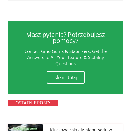
Masz pytania? Potrzebujesz
pomocy?
Contact Gino Gums & Stabilizers, Get the
Answers to All Your Texture & Stability
Questions
Kliknij tutaj
OSTATNIE POSTY
Kluczowa rola alginianu sodu w