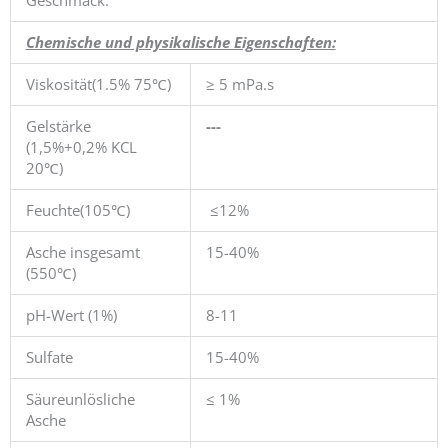
Chemische und physikalische Eigenschaften:
Viskosität(1.5% 75℃)
≥ 5 mPa.s
Gelstärke
---
(1,5%+0,2% KCL
20℃)
Feuchte(105℃)
≤12%
Asche insgesamt
15-40%
(550℃)
pH-Wert (1%)
8-11
Sulfate
15-40%
Säureunlösliche
≤ 1%
Asche