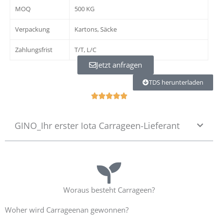
MOQ
500 KG
Verpackung
Kartons, Säcke
Zahlungsfrist
T/T, L/C
Jetzt anfragen
TDS herunterladen
R





a
t
GINO_Ihr erster Iota Carrageen-Lieferant
e
d
5
o
u
t
o
Woraus besteht Carrageen?
f
5
Woher wird Carrageenan gewonnen?