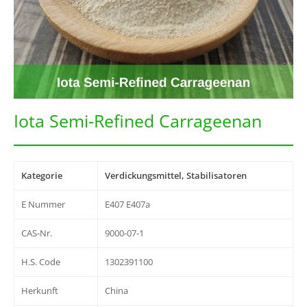
Iota Semi-Refined Carrageenan
Kategorie
Verdickungsmittel, Stabilisatoren
E Nummer
E407 E407a
CAS-Nr.
9000-07-1
H.S. Code
1302391100
Herkunft
China