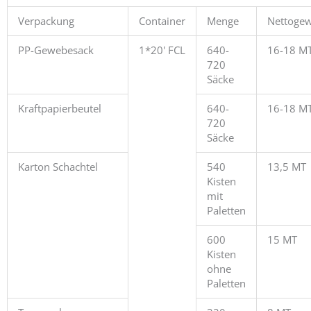
Verpackung
Container
Menge
Nettogew
PP-Gewebesack
1*20' FCL
640-
16-18 M
720
Säcke
Kraftpapierbeutel
640-
16-18 M
720
Säcke
Karton Schachtel
540
13,5 MT
Kisten
mit
Paletten
600
15 MT
Kisten
ohne
Paletten