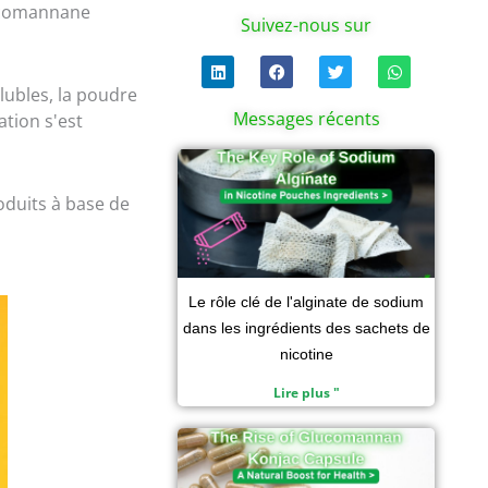
lucomannane
Suivez-nous sur
L
F
T
W
i
a
w
h
lubles, la poudre
n
c
i
a
k
e
t
t
Messages récents
ation s'est
e
b
t
s
d
o
e
a
i
Page
Page
o
Page
r
Page
p
n
k
p
oduits à base de
Le rôle clé de l'alginate de sodium
dans les ingrédients des sachets de
nicotine
Lire plus "