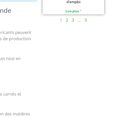
d'emploi
ande
Lire plus "
1
2
3
…
5
bricants peuvent
ts de production
ses tout en
s carnés et
ion des matières