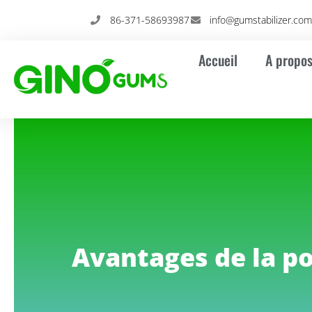
Skip
86-371-58693987
info@gumstabilizer.co
to
content
Accueil
A propos
Avantages de la p