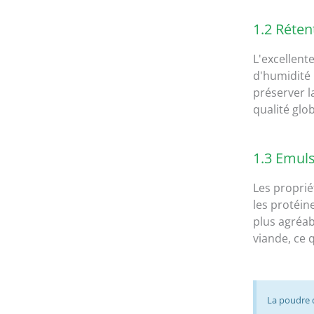
1.2 Réten
L'excellent
d'humidité 
préserver la
qualité glo
1.3 Emuls
Les proprié
les protéin
plus agréab
viande, ce
La poudre d