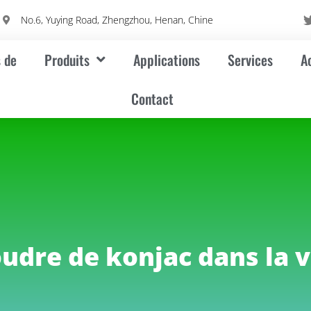
m
No.6, Yuying Road, Zhengzhou, Henan, Chine
 de
Produits
Applications
Services
A
Contact
oudre de konjac dans la 