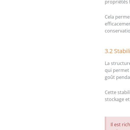
propriétés 
Cela permet
efficacemen
conservatio
3.2 Stabil
La structur
qui permet 
goût penda
Cette stabil
stockage et
Il est ri