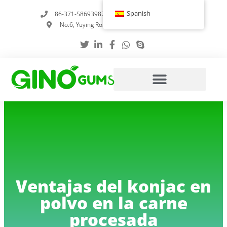
Ir
Spanish
86-371-58693987
info@gumstabilizer.com
al
No.6, Yuying Road, Zhengzhou, Henan, China
contenido
Ventajas del konjac en
polvo en la carne
procesada