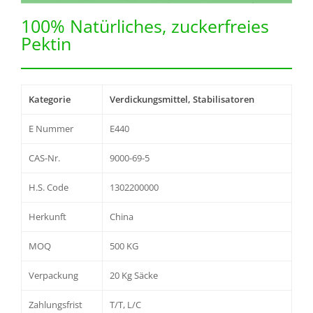
100% Natürliches, zuckerfreies
Pektin
Kategorie
Verdickungsmittel, Stabilisatoren
E Nummer
E440
CAS-Nr.
9000-69-5
H.S. Code
1302200000
Herkunft
China
MOQ
500 KG
Verpackung
20 Kg Säcke
Zahlungsfrist
T/T, L/C