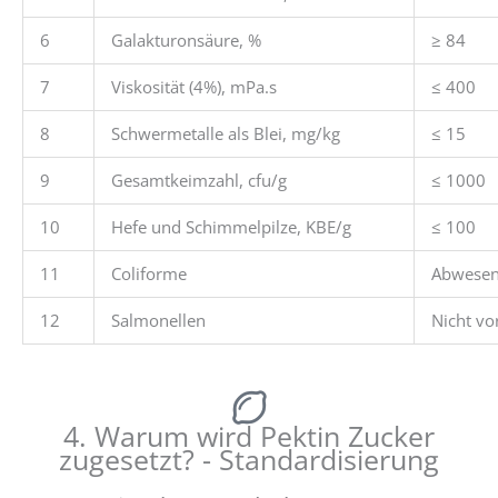
6
Galakturonsäure, %
≥ 84
7
Viskosität (4%), mPa.s
≤ 400
8
Schwermetalle als Blei, mg/kg
≤ 15
9
Gesamtkeimzahl, cfu/g
≤ 1000
10
Hefe und Schimmelpilze, KBE/g
≤ 100
11
Coliforme
Abwesen
12
Salmonellen
Nicht vo
4. Warum wird Pektin Zucker
zugesetzt? - Standardisierung