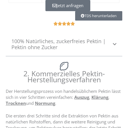
Jetzt anfragen
TDS herunterladen
B





e
w
100% Natürliches, zuckerfreies Pektin |
e
Pektin ohne Zucker
r
t
e
t
2. Kommerzielles Pektin-
m
Herstellungsverfahren
i
t
5
Der Herstellungsprozess von handelsüblichem Pektin lässt
v
sich in vier Schritten vereinfachen:
Auszug
,
Klärung
,
o
Trocknen
und
Normung
.
n
5
Die ersten drei Schritte sind die Extraktion von Pektin aus
natürlichen Rohstoffen, dann die weitere Reinigung und
Trocknung, um Pektinpulver herzustellen; der letzte Schritt