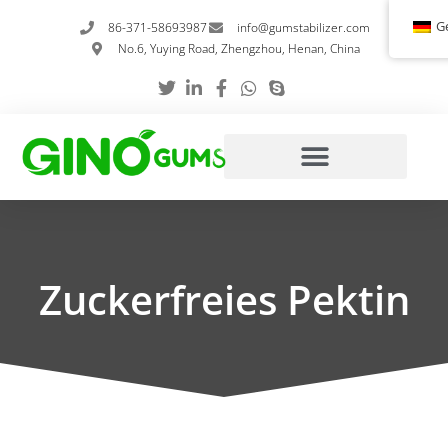
Zum
G
86-371-58693987
info@gumstabilizer.com
Inhalt
No.6, Yuying Road, Zhengzhou, Henan, China
springen
Zuckerfreies Pektin