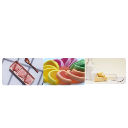
Unser Vertriebs- und technisches Supportteam kann
Ihnen helfen, das effektivste Hydrokolloid für Ihre
verschiedenen Bedürfnisse zu finden, nicht nur in der
Lebensmittel-, Biochemie- und Pharmaindustrie,
sondern auch in der Körperpflege- und verwandten
Industrien.
WEITERE ANWENDUNGEN