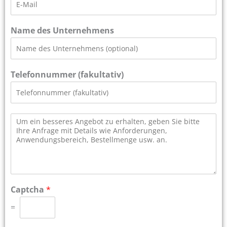
s
l
*
-
t
e
M
e
t
a
z
Name des Unternehmens
t
i
l
*
Telefonnummer (fakultativ)
A
n
f
r
a
g
e
*
Captcha
*
=