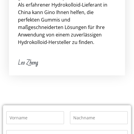
Als erfahrener Hydrokolloid-Lieferant in
China kann Gino Ihnen helfen, die
perfekten Gummis und
maßgeschneiderten Lösungen für Ihre
Anwendung von einem zuverlässigen
Hydrokolloid-Hersteller zu finden.
Leo Zheng
N
a
m
E
Z
r
u
e
E