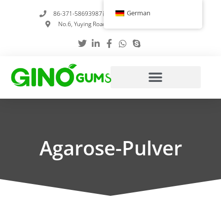
Zum
German
86-371-58693987
info@gumstabilizer.com
Inhalt
No.6, Yuying Road, Zhengzhou, Henan, China
springen
Agarose-Pulver