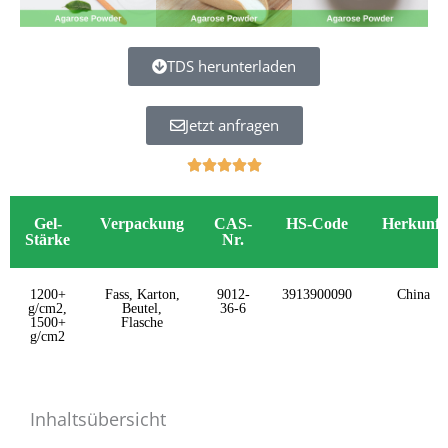
TDS herunterladen
Jetzt anfragen
V





a
l
Gel-
Verpackung
CAS-
HS-Code
Herkunft
o
Stärke
Nr.
r
a
d
1200+
Fass, Karton,
9012-
3913900090
China
g/cm2,
Beutel,
36-6
o
1500+
Flasche
c
g/cm2
o
n
5
Inhaltsübersicht
d
e