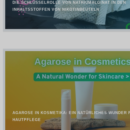
DIE SCHLÜSSELROLLE VON NATRIUMALGINAT IN DEN
INHALTSSTOFFEN VON NIKOTINBEUTELN
AGAROSE IN KOSMETIKA: EIN NATÜRLICHES WUNDER 
HAUTPFLEGE