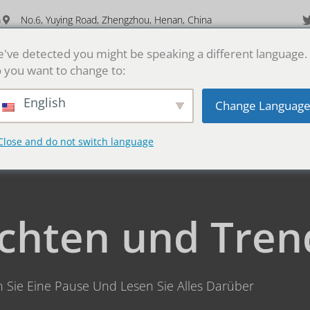
m
No.6, Yuying Road, Zhengzhou, Henan, China
've detected you might be speaking a different language.
Über
Produkte
Anwendungen
Dienstl
 you want to change to:
Nachrichten & Einblicke
Kontakt
English
Change Languag
Close and do not switch language
chten und Tren
Sie Eine Pause Und Lesen Sie Alles Darüber