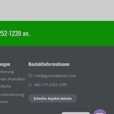
252-1239 an.
tungen
Kontaktinformationen
ntierung
info@gumstabilizer.com
 von Produkten
(86) 177-5252-1239
fische
Unterstützung
Schnelles Angebot einholen
rvice