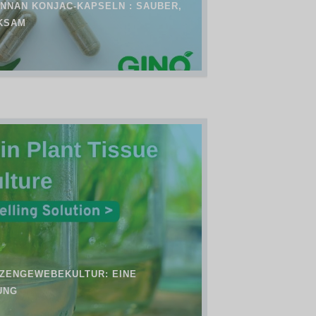
NNAN KONJAC-KAPSELN : SAUBER,
KSAM
NZENGEWEBEKULTUR: EINE
UNG