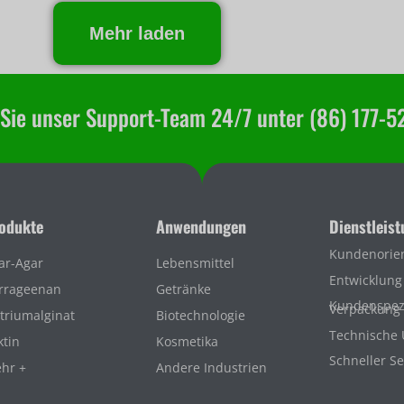
Mehr laden
 Sie unser Support-Team 24/7 unter (86) 177-5
odukte
Anwendungen
Dienstleis
Kundenorie
ar-Agar
Lebensmittel
Entwicklung
rrageenan
Getränke
Kundenspezi
Verpackung
triumalginat
Biotechnologie
Technische 
ktin
Kosmetika
Schneller Se
hr +
Andere Industrien