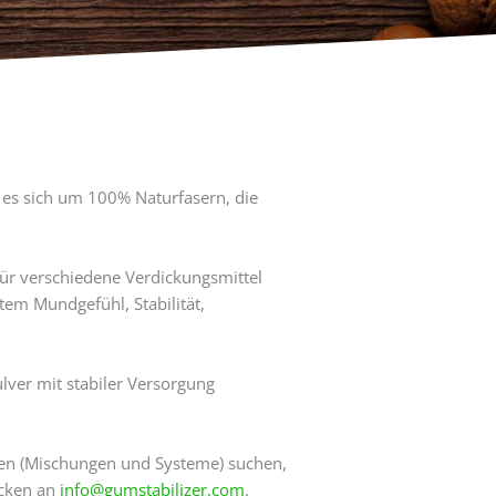
 es sich um 100% Naturfasern, die
für verschiedene Verdickungsmittel
tem Mundgefühl, Stabilität,
ulver mit stabiler Versorgung
ren (Mischungen und Systeme) suchen,
icken an
info@gumstabilizer.com
.