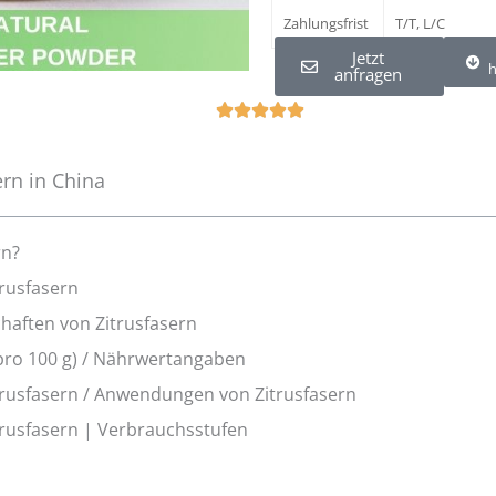
Zahlungsfrist
T/T, L/C
Jetzt
h
anfragen
W





a
a
ern in China
r
d
e
rn?
r
trusfasern
i
chaften von Zitrusfasern
n
g
ro 100 g) / Nährwertangaben
5
rusfasern / Anwendungen von Zitrusfasern
v
rusfasern | Verbrauchsstufen
a
n
5