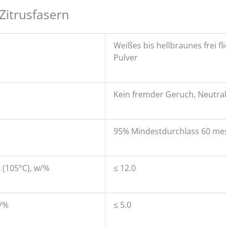
Zitrusfasern
Weißes bis hellbraunes frei f
Pulver
Kein fremder Geruch, Neutra
95% Mindestdurchlass 60 me
 (105°C), w/%
≤ 12.0
t/%
≤ 5.0