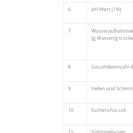
6
pH-Wert (1%)
7
Wasseraufnahmek
(g Wasser/g trocke
8
Gesamtkeimzahl /
9
Hefen und Schimme
10
Escherichia coli
11
Salmonella spp.