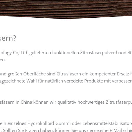
sern?
ogy Co, Ltd. gelieferten funktionellen Zitrusfaserpulver handelt
en.
r und großen Oberfläche sind Citrusfasern ein kompetenter Ersatz 
sgezeichnete Wahl für natürlich veredelte Produkte mit verbesser
usfasern in China können wir qualitativ hochwertiges Zitrusfaserp
 ein einzelnes Hydrokolloid-Gummi oder Lebensmittelstabilisato
d. Sollten Sie Fragen haben, können Sie uns gerne eine E-Mail sch