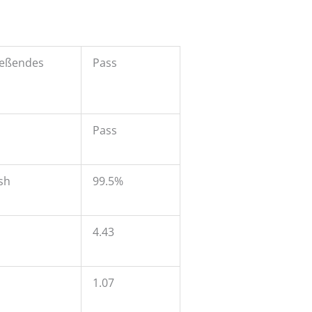
ließendes
Pass
l
Pass
sh
99.5%
4.43
1.07