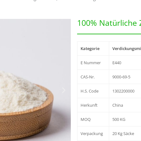
100% Natürliche Z
Kategorie
Verdickungsmit
E Nummer
E440
CAS-Nr.
9000-69-5
H.S. Code
1302200000
Herkunft
China
MOQ
500 KG
Verpackung
20 Kg Säcke