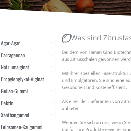
Beste E440 LMA Zitruspektin - Low Methoxyl Pektin Lieferanten in China
Was sind Zitrusfa
Agar-Agar
Bei dem von Henan Gino Biotechnol
Carrageenan
aus Zitrusschalen gewonnen werd
Natriumalginat
Mit ihrer speziellen Faserstruktu
Propylenglykol-Alginat
und Emulgatoren. Sie sind eine au
Gesundheit und Kosteneffizienz.
Gellan-Gummi
Als einer der Lieferanten von Zitr
Pektin
anbieten.
Xanthangummi
Wenden Sie sich an uns, wenn Sie
Leinsamen-Kaugummi
die für Ihre Produkte geeignet sin