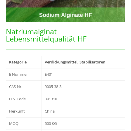
Natriumalginat
Lebensmittelqualität HF
Kategorie
Verdickungsmittel, Stabilisatoren
E Nummer
E401
CAS-Nr.
9005-38-3
H.S. Code
391310
Herkunft
China
MOQ
500 KG