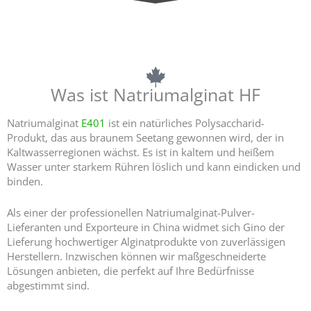
Gino ist ein zuverlässiger Lieferant von Natriumalginat in Lebensmittelqualität in China.|Natriumalginatpulver Lieferanten
Was ist Natriumalginat HF
Natriumalginat
E401
ist ein natürliches Polysaccharid-
Produkt, das aus braunem Seetang gewonnen wird, der in
Kaltwasserregionen wächst. Es ist in kaltem und heißem
Wasser unter starkem Rühren löslich und kann eindicken und
binden.
Als einer der professionellen Natriumalginat-Pulver-
Lieferanten und Exporteure in China widmet sich Gino der
Lieferung hochwertiger Alginatprodukte von zuverlässigen
Herstellern. Inzwischen können wir maßgeschneiderte
Lösungen anbieten, die perfekt auf Ihre Bedürfnisse
abgestimmt sind.