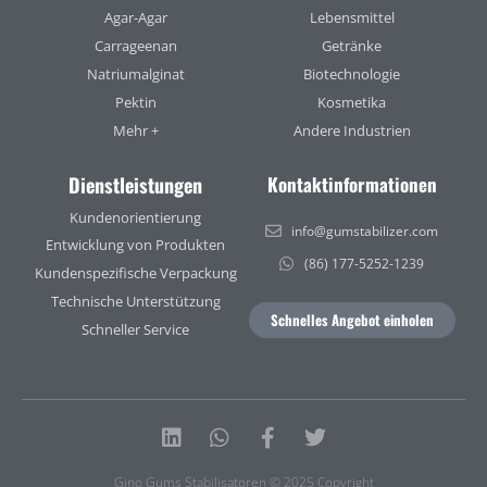
Agar-Agar
Lebensmittel
Carrageenan
Getränke
Natriumalginat
Biotechnologie
Pektin
Kosmetika
Mehr +
Andere Industrien
Dienstleistungen
Kontaktinformationen
Kundenorientierung
info@gumstabilizer.com
Entwicklung von Produkten
(86) 177-5252-1239
Kundenspezifische Verpackung
Technische Unterstützung
Schnelles Angebot einholen
Schneller Service
Linkedin
Whatsapp
Facebook-
Twitter
f
Gino Gums Stabilisatoren © 2025 Copyright