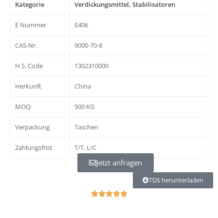
Kategorie
Verdickungsmittel, Stabilisatoren
E Nummer
E406
CAS-Nr.
9000-70-8
H.S. Code
1302310000
Herkunft
China
MOQ
500 KG
Verpackung
Taschen
Zahlungsfrist
T/T, L/C
Jetzt anfragen
TDS herunterladen
5





/
5