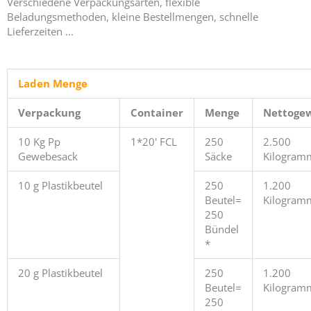
Verschiedene Verpackungsarten, flexible
Beladungsmethoden, kleine Bestellmengen, schnelle
Lieferzeiten ...
Laden Menge
Verpackung
Container
Menge
Nettogew
10 Kg Pp
1*20' FCL
250
2.500
Gewebesack
Säcke
Kilogram
10 g Plastikbeutel
250
1.200
Beutel=
Kilogram
250
Bündel
*
20 g Plastikbeutel
250
1.200
Beutel=
Kilogram
250