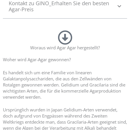
Kontakt zu GINO_Erhalten Sie den besten
ü
Agar-Preis
z
e
r
i
n
d
e
Woraus wird Agar Agar hergestellt?
n
d
Woher wird Agar-Agar gewonnen?
e
ğ
Es handelt sich um eine Familie von linearen
e
Galaktanpolysacchariden, die aus den Zellwänden von
r
Rotalgen gewonnen werden. Gelidium und Gracilaria sind die
l
wichtigsten Arten, die für die kommerzielle Agarproduktion
e
verwendet werden.
n
d
Ursprünglich wurden in Japan Gelidium-Arten verwendet,
i
doch aufgrund von Engpässen während des Zweiten
r
Weltkriegs entdeckte man, dass Gracilaria-Arten geeignet sind,
i
wenn die Algen bei der Verarbeitung mit Alkali behandelt