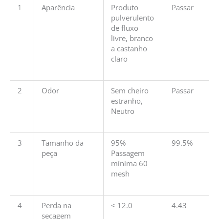
1
Aparência
Produto
Passar
pulverulento
de fluxo
livre, branco
a castanho
claro
2
Odor
Sem cheiro
Passar
estranho,
Neutro
3
Tamanho da
95%
99.5%
peça
Passagem
mínima 60
mesh
4
Perda na
≤ 12.0
4.43
secagem