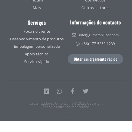
Mais
Outros sectores
Serviços
Informações de contacto
Foco no cliente
info@gumstabilizer.com
Desenvolvimento de produtos
(86) 177-5252-1239
Embalagem personalizada
Apoio técnico
Obter um orçamento rápido
Serviço rápido
Linkedin
Whatsapp
Facebook-
Twitter
f
Estabilizadores Gino Gums © 2025 Copyright
Todos os direitos reservados
Política de privacidade
|
Termos do serviço
|
Mapa do sítio