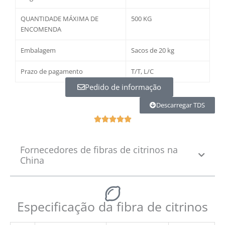
QUANTIDADE MÁXIMA DE
500 KG
ENCOMENDA
Embalagem
Sacos de 20 kg
Prazo de pagamento
T/T, L/C
Pedido de informação
Descarregar TDS
О





ц
е
Fornecedores de fibras de citrinos na
н
China
к
а
5
и
Especificação da fibra de citrinos
з
5