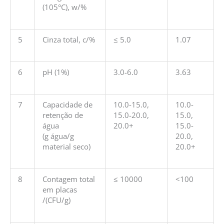
(105°C), w/%
5
Cinza total, c/%
≤ 5.0
1.07
6
pH (1%)
3.0-6.0
3.63
7
Capacidade de
10.0-15.0,
10.0-
retenção de
15.0-20.0,
15.0,
água
20.0+
15.0-
(g água/g
20.0,
material seco)
20.0+
8
Contagem total
≤ 10000
<100
em placas
/(CFU/g)