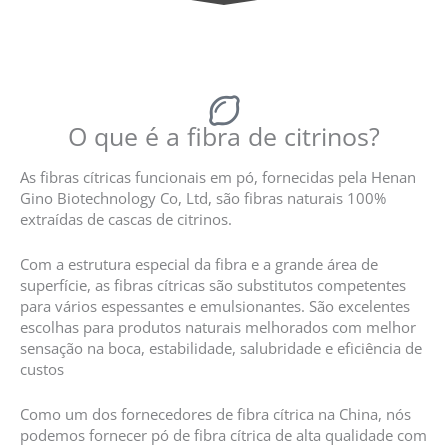
Melhor Pectina Cítrica E440 LMA - Pectina com Baixo Teor de Metoxilo Fornecedores na China
O que é a fibra de citrinos?
As fibras cítricas funcionais em pó, fornecidas pela Henan
Gino Biotechnology Co, Ltd, são fibras naturais 100%
extraídas de cascas de citrinos.
Com a estrutura especial da fibra e a grande área de
superfície, as fibras cítricas são substitutos competentes
para vários espessantes e emulsionantes. São excelentes
escolhas para produtos naturais melhorados com melhor
sensação na boca, estabilidade, salubridade e eficiência de
custos
Como um dos fornecedores de fibra cítrica na China, nós
podemos fornecer pó de fibra cítrica de alta qualidade com