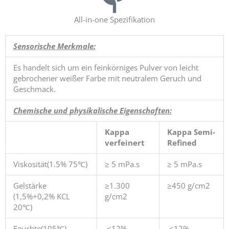
All-in-one Spezifikation
Sensorische Merkmale:
Es handelt sich um ein feinkörniges Pulver von leicht
gebrochener weißer Farbe mit neutralem Geruch und
Geschmack.
Chemische und physikalische Eigenschaften:
Kappa
Kappa Semi-
verfeinert
Refined
Viskosität(1.5% 75℃)
≥ 5 mPa.s
≥ 5 mPa.s
Gelstärke
≥1.300
≥450 g/cm2
(1,5%+0,2% KCL
g/cm2
20℃)
Feuchte(105℃)
≤12%
≤12%