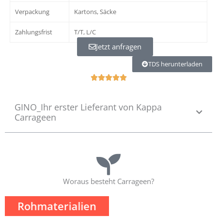
Verpackung
Kartons, Säcke
Zahlungsfrist
T/T, L/C
Jetzt anfragen
TDS herunterladen
V





a
l
GINO_Ihr erster Lieferant von Kappa
o
Carrageen
r
a
d
o
c
o
n
Woraus besteht Carrageen?
5
d
Rohmaterialien
e