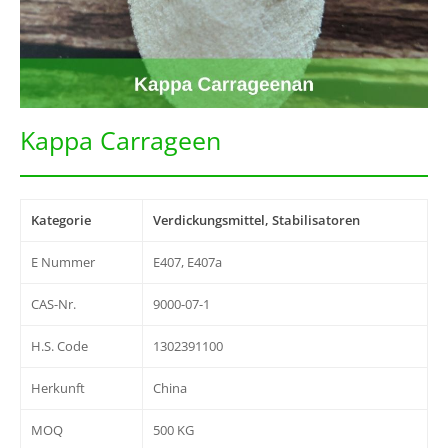
Kappa Carrageen
Kategorie
Verdickungsmittel, Stabilisatoren
E Nummer
E407, E407a
CAS-Nr.
9000-07-1
H.S. Code
1302391100
Herkunft
China
MOQ
500 KG