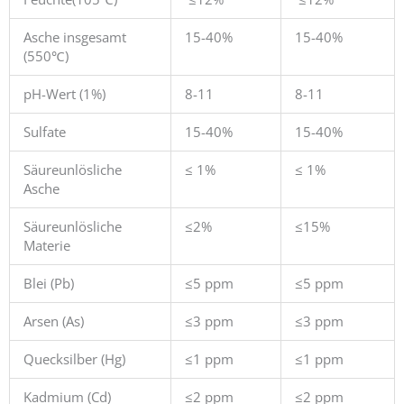
Asche insgesamt
15-40%
15-40%
(550℃)
pH-Wert (1%)
8-11
8-11
Sulfate
15-40%
15-40%
Säureunlösliche
≤ 1%
≤ 1%
Asche
Säureunlösliche
≤2%
≤15%
Materie
Blei (Pb)
≤5 ppm
≤5 ppm
Arsen (As)
≤3 ppm
≤3 ppm
Quecksilber (Hg)
≤1 ppm
≤1 ppm
Kadmium (Cd)
≤2 ppm
≤2 ppm