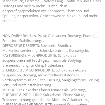
Mandelmilch, Eiscreme, Salatdressing, Konfitüren und Gelees,
Hotdogs und vielem mehr. Es ist auch in
Körperpflegeprodukten wie Zahnpasta, Shampoo und
Spülung, Körperseifen, Gesichtswasser, Make-up und mehr
enthalten.
NON DAIRY: Relishes, Pizza, Grillsaucen, Bodying, Pudding,
Emulsion, Stabilisierung. ,
GEFRORENE DESSERTS: Speiseeis, Eismilch,
Molkenkonservierung, Schmelzkontrolle, Dessertgele.
PASTURISIERTE MILCHPRODUKTE: Schokoladen,
Suspensionen mit Fruchtgeschmack, als Bodying,
Crememischung für Cling, Hüttenkäse.
STERILISIERTE MILCHPRODUKTE: Schokolade etc. als
Suspension, Bodying, als kontrollierte Kalorien),
Verdampferemulsion, Stabilisierung, Säuglingsformulierung,
Fett- und Proteinstabilisierung.
MILCHGELE: Gekochte Flans/Custards als Gelierung,
PUDDING & PIE FILLING: Stärkebasis. Ebene Stärke,
Trockenmischung gekocht mit Milch als Gelatinierung.
AUFGESCHLAGENE PRODUKTE: Aerosol-Schlagsahne,