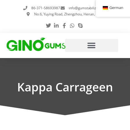
Zum
German
86-371-58693987
info@gumstabilizer.com
Inhalt
No.6, Yuying Road, Zhengzhou, Henan, China
springen
Kappa Carrageen