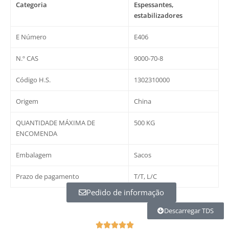
Categoria
Espessantes,
estabilizadores
E Número
E406
N.º CAS
9000-70-8
Código H.S.
1302310000
Origem
China
QUANTIDADE MÁXIMA DE
500 KG
ENCOMENDA
Embalagem
Sacos
Prazo de pagamento
T/T, L/C
Pedido de informação
Descarregar TDS
O




