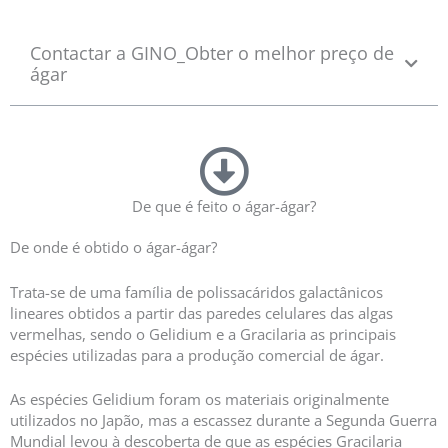
c
e
Contactar a GINO_Obter o melhor preço de
n
ágar
a
5
z
5
De que é feito o ágar-ágar?
De onde é obtido o ágar-ágar?
Trata-se de uma família de polissacáridos galactânicos
lineares obtidos a partir das paredes celulares das algas
vermelhas, sendo o Gelidium e a Gracilaria as principais
espécies utilizadas para a produção comercial de ágar.
As espécies Gelidium foram os materiais originalmente
utilizados no Japão, mas a escassez durante a Segunda Guerra
Mundial levou à descoberta de que as espécies Gracilaria