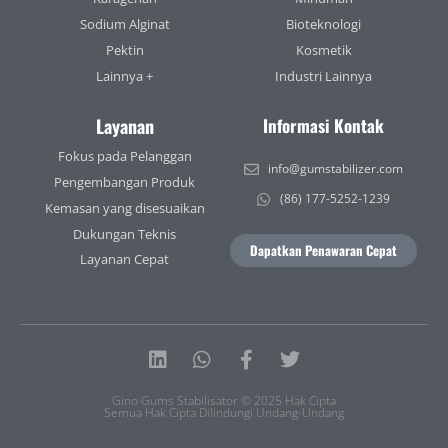
Sodium Alginat
Bioteknologi
Pektin
Kosmetik
Lainnya +
Industri Lainnya
Layanan
Informasi Kontak
Fokus pada Pelanggan
info@gumstabilizer.com
Pengembangan Produk
(86) 177-5252-1239
Kemasan yang disesuaikan
Dukungan Teknis
Dapatkan Penawaran Cepat
Layanan Cepat
Linkedin
Whatsapp
Facebook-
Twitter
f
Gino Gums Stabilisator © 2025 Hak Cipta
Semua Hak Cipta Dilindungi Undang-Undang