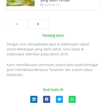
yang Lebih Cerdas
2025-06-16
Tentang kami
Dengan misi menyediakan gusi & stabilisator nabati
untuk kehidupan yang lebih sehat, Gino Gums &
Stabilisator didirikan pada tahun 2018.
Kami memfokuskan perhatian utama kami pada berbagai
jenis Hidrokoloid Berbasis Tanaman dan sistem solusi
Stabilisasi.
Ikuti kami di
L
F
T
W
i
a
w
h
n
c
i
a