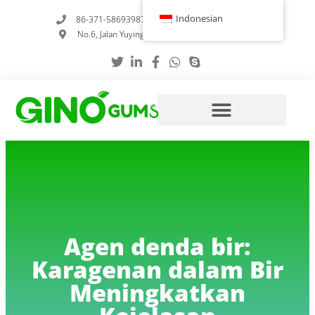
Loncat
Indonesian
86-371-58693987
info@gumstabilizer.com
ke
No.6, Jalan Yuying, Zhengzhou, Henan, Tiongkok
konten
Agen denda bir:
Karagenan dalam Bir
Meningkatkan